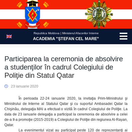
Skip
to
content
Republica Moldova | Ministerul Afacerilor Interne
ACADEMIA "ŞTEFAN CEL MARE"
Participarea la ceremonia de absolvire
a studenţilor în cadrul Colegiului de
Poliţie din Statul Qatar
23 ianuarie 2020
În perioada 22-24 ianuarie 2020, la invitaţia Prim-Ministrului şi
Ministrului de Interne al Statului Qatar şi cu suportul Ambasadei Qatar la
Chişinău, delegaţia MAI a efectuat o vizită în cadrul Colegiului de Poliţie. La
data de 23 ianuarie delegaţia a participat la ceremonia de absolvire a celei
de-a II-a promoţie (2015-2019) a Colegiului de Poliţie din regiunea Al-Rayan,
Qatar.
La evenimentul vizat au participat peste 120 de reprezentanţi ai