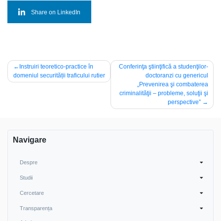
Share on LinkedIn
Navigare
Instruiri teoretico-practice în
Conferinţa ştiinţifică a studenţilor-
domeniul securității traficului rutier
doctoranzi cu genericul
în
„Prevenirea şi combaterea
articole
criminalităţii – probleme, soluţii şi
perspective”
Navigare
Despre
Studii
Cercetare
Transparența