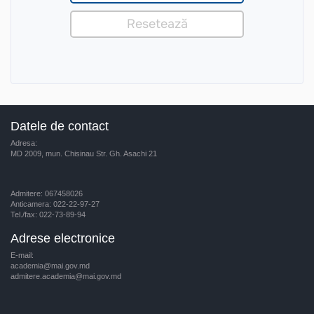
Datele de contact
Adresa:
MD 2009, mun. Chisinau Str. Gh. Asachi 21
Admitere: 067458026
Anticamera: 022-22-97-27
Tel./fax: 022-73-89-94
Adrese electronice
E-mail:
academia@mai.gov.md
admitere.academia@mai.gov.md