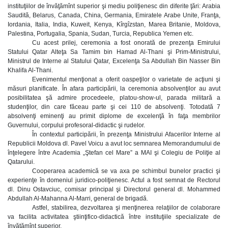
instituţiilor de învăţămînt superior şi mediu poliţienesc din diferite ţări: Arabia
Saudită, Belarus, Canada, China, Germania, Emiratele Arabe Unite, Franţa,
Iordania, Italia, India, Kuweit, Kenya, Kîrgîzstan, Marea Britanie, Moldova,
Palestina, Portugalia, Spania, Sudan, Turcia, Republica Yemen etc.
Cu acest prilej, ceremonia a fost onorată de prezenţa Emirului
Statului Qatar Alteţa Sa Tamim bin Hamad Al-Thani şi Prim-Ministrului,
Ministrul de Interne al Statului Qatar, Excelenţa Sa Abdullah Bin Nasser Bin
Khalifa Al-Thani.
Evenimentul menţionat a oferit oaspeţilor o varietate de acţiuni şi
măsuri planificate. În afara participării, la ceremonia absolvenţilor au avut
posibilitatea şă admire procedeele, platou-show-ul, parada militară a
studenţilor, din care făceau parte şi cei 110 de absolvenţi. Totodată 7
absolvenţi eminenţi au primit diplome de excelenţă în faţa membrilor
Guvernului, corpului profesoral-didactic şi rudelor.
În contextul participării, în prezenţa Ministrului Afacerilor Interne al
Republicii Moldova dl. Pavel Voicu a avut loc semnarea Memorandumului de
înţelegere între Academia „Ştefan cel Mare” a MAI şi Colegiu de Poliţie al
Qatarului.
Cooperarea academică se va axa pe schimbul bunelor practici şi
experienţe în domeniul juridico-poliţienesc. Actul a fost semnat de Rectorul
dl. Dinu Ostavciuc, comisar principal şi Directorul general dl. Mohammed
Abdullah Al-Mahanna Al-Marri, general de brigadă.
Astfel, stabilirea, dezvoltarea şi menţinerea relaţiilor de colaborare
va facilita activitatea ştiinţifico-didactică între instituţiile specializate de
învăţămînt superior.