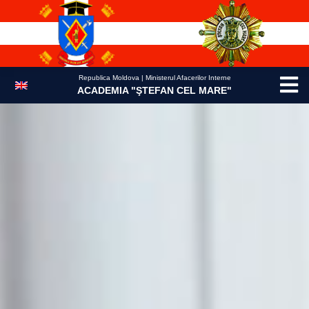
Skip
to
content
Republica Moldova | Ministerul Afacerilor Interne
ACADEMIA "ŞTEFAN CEL MARE"