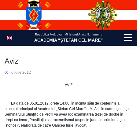
Skip
to
content
Republica Moldova | Ministerul Afacerilor Interne
ACADEMIA "ŞTEFAN CEL MARE"
Aviz
6 iulie 2012
AVIZ
La data de 05.01.2012, orele 14.00, în incinta sălii de conferinţe a
blocului principal al Academiei „Ştefan Cel Mare” a M. A.I., în cadrul şedinţei
Seminarului Ştiinţific de Profil va avea loc examinarea tezei de doctor în
drept cu tema „Prostituţia şi proxenetismul (aspecte juridice, criminologice,
istorice)”, elaborată de către Oancea Iurie, avocat.