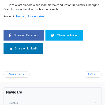
Teza a fost elaborată sub îndrumarea conducătorului ştiinţific Gheorghe
Gladchi, doctor habilitat, profesor universitar.
Posted in
Noutati
,
Uncategorized
Share on Facebook
Share on Twitter
Share on LinkedIn
Navigare
Vizita de lucru
A V I Z
în
articole
Navigare
Despre