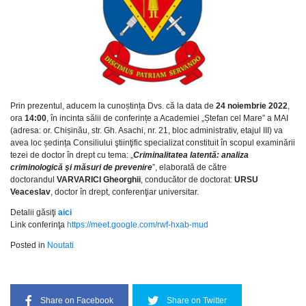
Prin prezentul, aducem la cunoștința Dvs. că la data de
24 noiembrie 2022
,
ora
14:00
, în incinta sălii de conferințe a Academiei „Ștefan cel Mare” a MAI
(adresa: or. Chișinău, str. Gh. Asachi, nr. 21, bloc administrativ, etajul III) va
avea loc ședința Consiliului ştiinţific specializat constituit în scopul examinării
tezei de doctor în drept cu tema: „
Criminalitatea latentă: analiza
criminologică şi măsuri de prevenire
”, elaborată de către
doctorandul
VARVARICI Gheorghii
, conducător de doctorat:
URSU
Veaceslav
, doctor în drept, conferenţiar universitar.
Detalii găsiţi
aici
Link conferinţa
https://meet.google.com/rwf-hxab-mud
Posted in
Noutati
Share on Facebook
Share on Twitter