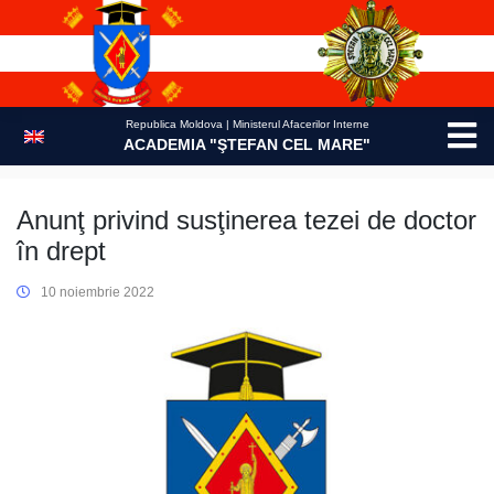
Skip
to
content
Republica Moldova | Ministerul Afacerilor Interne
ACADEMIA "ŞTEFAN CEL MARE"
Anunţ privind susţinerea tezei de doctor
în drept
10 noiembrie 2022