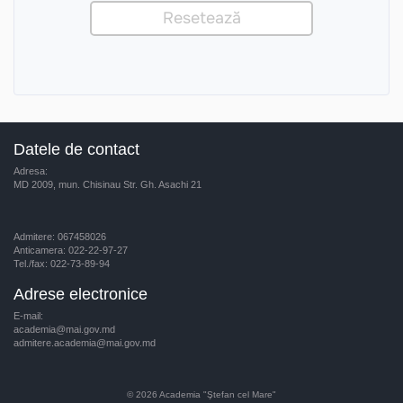
Datele de contact
Adresa:
MD 2009, mun. Chisinau Str. Gh. Asachi 21
Admitere: 067458026
Anticamera: 022-22-97-27
Tel./fax: 022-73-89-94
Adrese electronice
E-mail:
academia@mai.gov.md
admitere.academia@mai.gov.md
© 2026
Academia "Ştefan cel Mare"