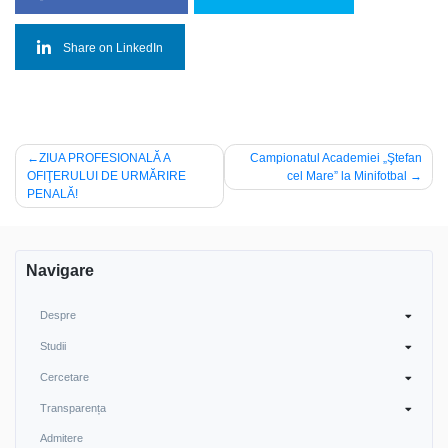
Share on LinkedIn
Navigare
ZIUA PROFESIONALĂ A
Campionatul Academiei „Ştefan
OFIŢERULUI DE URMĂRIRE
cel Mare” la Minifotbal
în
PENALĂ!
articole
Navigare
Despre
Studii
Cercetare
Transparența
Admitere