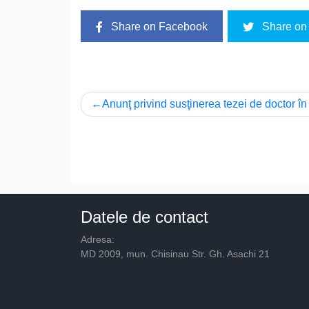
Share on Facebook
Share on 
Navigare
Anunţ privind susţinerea tezei de doctor în
în
articole
Datele de contact
Adresa:
MD 2009, mun. Chisinau Str. Gh. Asachi 21