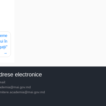
bleme
ui în
aţii”
drese electronice
ail:
ademia@mai.gov.md
mitere.academia@mai.gov.md