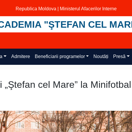
Republica Moldova | Ministerul Afacerilor Interne
CADEMIA "ŞTEFAN CEL MAR
ța
Admitere
Beneficiarii programelor
Noutăți
Presă
„Ştefan cel Mare” la Minifotbal