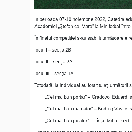
În perioada 07-10 noiembrie 2022, Catedra edu
Academiei „Ştefan cel Mare” la Minifotbal între s
În finalul competiţiei s-au stabilit următoarele r
locul I – secţia 2B;
locul II – secţia 2A;
locul III – secţia 1A.
Totodată, la individual au fost titulaţi următorii s
„Cel mai bun portar” – Gradovoi Eduard, se
„Cel mai bun marcator” – Bodrug Vasile, se
„Cel mai bun jucător” – Ţînţar Mihai, secţi