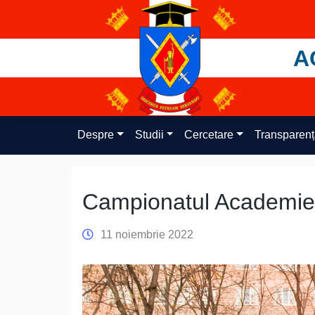
Skip
to
content
A
Despre
Studii
Cercetare
Transparen
Campionatul Academiei 
11 noiembrie 2022