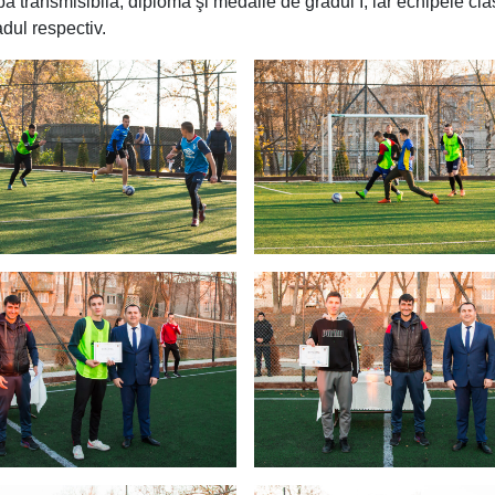
a transmisibilă, diplomă şi medalie de gradul I, iar echipele cla
adul respectiv.