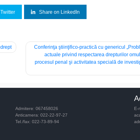
Twitter
Share on LinkedIn
 drept
Conferinţa ştiinţifico-practică cu genericul „Pro
actuale privind respectarea drepturilor omul
procesul penal şi activitatea specială de investig
A
Admitere: 067458026
E-m
Anticamera: 022-22-97-27
ac
Tel./fax: 022-73-89-94
ad