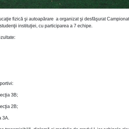
caţie fizică şi autoapărare a organizat şi desfăşurat Campionat
tudenţii instituţiei, cu participarea a 7 echipe.
ezultate:
portivi:
cţia 3B;
cţia 2B;
a 3A.