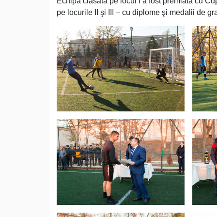
Echipa clasată pe locul I a fost premiată cu Cup
pe locurile II şi III – cu diplome şi medalii de gr