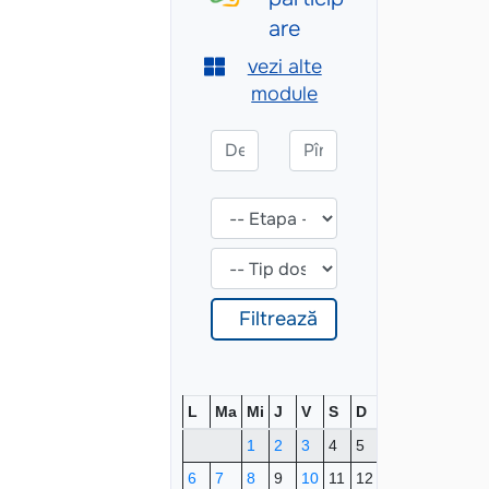
L
Ma
Mi
J
V
S
D
1
2
3
4
5
6
7
8
9
10
11
12