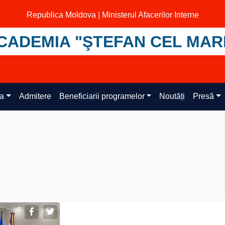
Republica Moldova | Ministerul Afacerilor Interne
CADEMIA "ŞTEFAN CEL MAR
ța
Admitere
Beneficiarii programelor
Noutăți
Presă