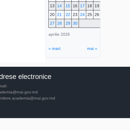
13
14
15
16
17
18
19
20
21
22
23
24
25
26
27
28
29
30
aprilie 2026
« mart.
mai »
drese electronice
ail:
ademia@mai.gov.md
mitere.academia@mai.gov.md