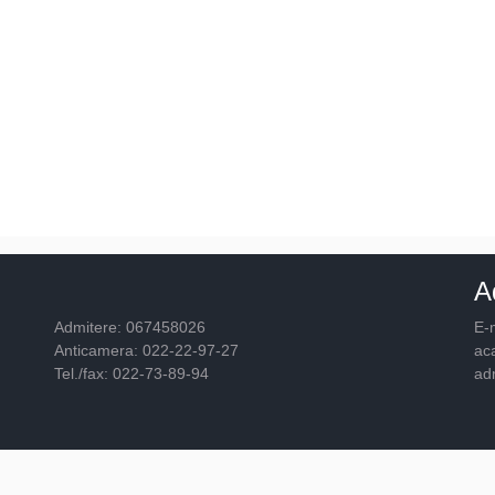
A
Admitere: 067458026
E-m
Anticamera: 022-22-97-27
ac
Tel./fax: 022-73-89-94
ad
© 2026
Academia "Ştefan cel Mare"