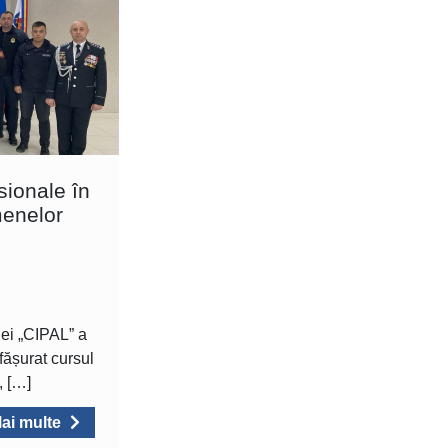
sionale în
menelor
iei „CIPAL” a
fășurat cursul
, […]
ai multe