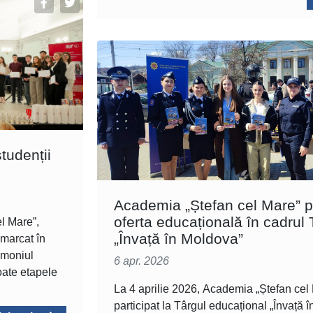
tudenții
Academia „Ștefan cel Mare”
oferta educațională în cadrul 
el Mare”,
„Învață în Moldova”
marcat în
imoniul
6 apr. 2026
toate etapele
La 4 aprilie 2026, Academia „Ștefan cel
participat la Târgul educațional „Învață 