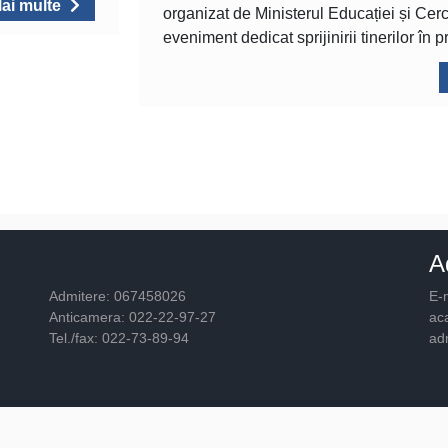
ai multe
organizat de Ministerul Educației și Cerc
eveniment dedicat sprijinirii tinerilor în 
A
Admitere: 067458026
E-m
Anticamera: 022-22-97-27
ac
Tel./fax: 022-73-89-94
ad
© 2026
Academia "Ştefan cel Mare"