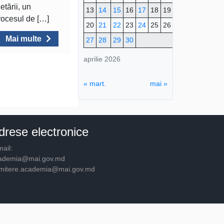
etării, un
13
14
15
16
17
18
19
procesul de […]
20
21
22
23
24
25
26
Mai multe
27
28
29
30
aprilie 2026
« mart.
mai »
drese electronice
ail:
ademia@mai.gov.md
mitere.academia@mai.gov.md