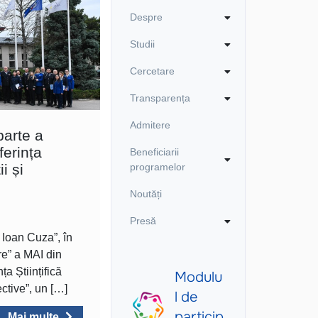
Despre
Studii
Cercetare
Transparența
Admitere
parte a
ferința
Beneficiarii
i și
programelor
Noutăți
Presă
Ioan Cuza”, în
re” a MAI din
a Științifică
ctive”, un […]
Mai multe