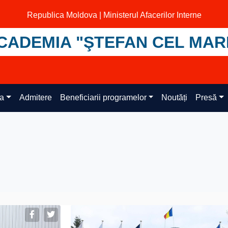
Republica Moldova | Ministerul Afacerilor Interne
CADEMIA "ŞTEFAN CEL MAR
ța
Admitere
Beneficiarii programelor
Noutăți
Presă