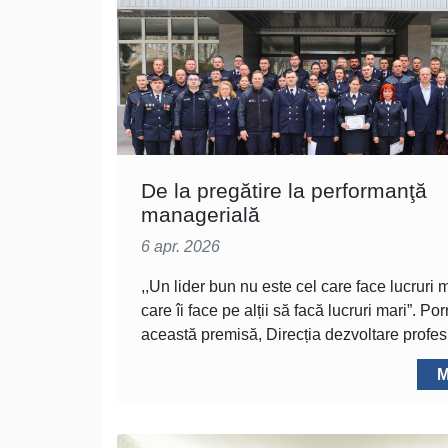
De la pregătire la performanţă
managerială
6 apr. 2026
,,Un lider bun nu este cel care face lucruri m
care îi face pe alții să facă lucruri mari”. Po
această premisă, Direcția dezvoltare profes
M