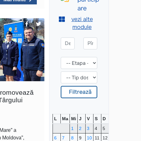
 promovează
Târgului
L
Ma
Mi
J
V
S
D
1
2
3
4
5
 Mare” a
în Moldova”,
6
7
8
9
10
11
12