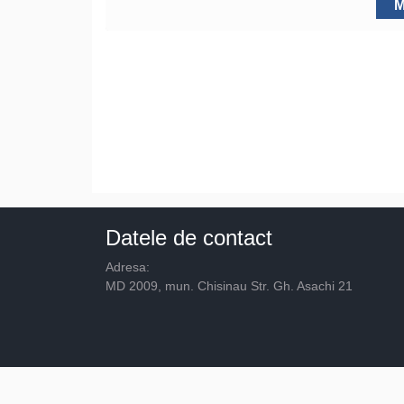
M
Datele de contact
Adresa:
MD 2009, mun. Chisinau Str. Gh. Asachi 21