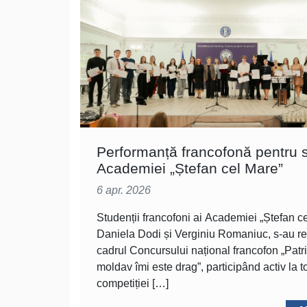
Performanță francofonă pentru s
Academiei „Ștefan cel Mare”
6 apr. 2026
Studenții francofoni ai Academiei „Ștefan c
Daniela Dodi și Verginiu Romaniuc, s-au re
cadrul Concursului național francofon „Patr
moldav îmi este drag”, participând activ la 
competiției […]