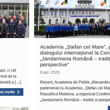
Academia „Ștefan cel Mare”, 
dialogului internațional la Con
„Jandarmeria Română – tradiți
perspective”
ari, ci cel
6 apr. 2026
rnind de la
ională a […]
Recent, Academia de Poliție „Alexandru 
parteneriat cu Academia ,,Ștefan cel Ma
ai multe
Republica Moldova, a organizat Conferinț
„Jandarmeria Română – tradiții și perspe