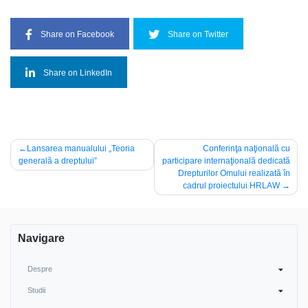
Share on Facebook
Share on Twitter
Share on LinkedIn
Navigare
Lansarea manualului „Teoria
Conferinţa naţională cu
generală a dreptului”
participare internaţională dedicată
în
Drepturilor Omului realizată în
articole
cadrul proiectului HRLAW
Navigare
Despre
Studii