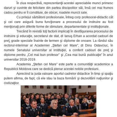
În ziua respectivă, reprezentanţii acestei apreciabile munci primesc
daruri şi cuvinte de felicitare din partea discipolilor săi, însă cel mai frumos
cadou pentru ei îl constituie, de obicei, roadele muncii sale.
Cu prilejul sărbătorii profesionale, întreg corp profesoral-didactic cât
şi cei care asigură buna funcţionare a procesului de instruire au fost
menţionaţi prin diferite forme de stimulare, departamentale şi instituţionale.
Trecând în revistă toţi factorii implicaţi în desfăşurarea procesului de
instruire şi educaţie, secretarul de stat, dl Ianuş Erhan a acordat cadouri de
preţ, grade speciale înainte de termen şi diplome de onoare. La rândul său
rectorul-interimar al Academiei „Ştefan cel Mare”, dl Dinu Ostavciuc, în
numele Senatului universitar al instituţiei, a conferit cadouri de preţ şi
diplome pentru „Cel mai bun profesor” şi „Cea mai bună publicaţie” în anul
universitar 2018-2019.
Academia „Ştefan cel Mare” este parte a comunităţii academice a
Republicii Moldova care se dedică plenar acestei nobile profesiuni.
Apreciind la justa valoare aportul cadrelor didactice în timp şi spaţiu
putem afirma, de fapt, că ele stau la baza formării şi dezvoltării naţiunilor şi
civilizaţilor.