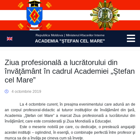
Skip
to
content
Republica Moldova | Ministerul Afacerilor Interne
ACADEMIA "ŞTEFAN CEL MARE"
Ziua profesională a lucrătorului din
învăţământ în cadrul Academiei „Ştefan
cel Mare”
4 octombrie 2019
La 4 octombrie curent, în preajma evenimentului care adună an de
an corpul profesoral-didactic al tuturor instituţiilor de învăţământ din ţară,
Academia „Ştefan cel Mare” a marcat Ziua profesională a lucrătorului din
învăţământ, care este considerată şi Ziua Mondială a Educaţiei.
Este o meserie nobilă pe care, cu dedicaţie, o prestează angajaţii
acestei instituţii – oglindind, în esenţă, o combinaţie perfectă între profesor şi
munca sa de a învăţa pe cineva cum să înveţe.