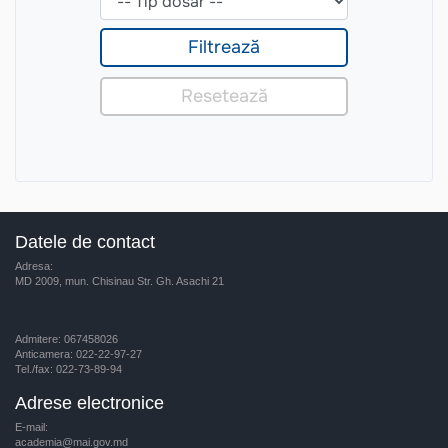
Datele de contact
Adresa:
MD 2009, mun. Chisinau Str. Gh. Asachi 21
Admitere: 067458026
Anticamera: 022-22-97-27
Tel./fax: 022-73-89-94
Adrese electronice
E-mail:
academia@mai.gov.md