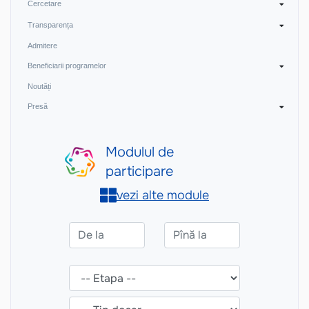
Cercetare
Transparența
Admitere
Beneficiarii programelor
Noutăți
Presă