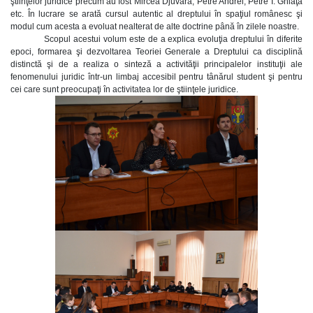
ştiinţelor juridice precum au fost Mircea Djuvara, Petre Andrei, Petre I. Ghiaţă
etc. În lucrare se arată cursul autentic al dreptului în spaţiul românesc şi
modul cum acesta a evoluat nealterat de alte doctrine până în zilele noastre.
Scopul acestui volum este de a explica evoluţia dreptului în diferite
epoci, formarea şi dezvoltarea Teoriei Generale a Dreptului ca disciplină
distinctă şi de a realiza o sinteză a activităţii principalelor instituţii ale
fenomenului juridic într-un limbaj accesibil pentru tânărul student şi pentru
cei care sunt preocupaţi în activitatea lor de ştiinţele juridice.