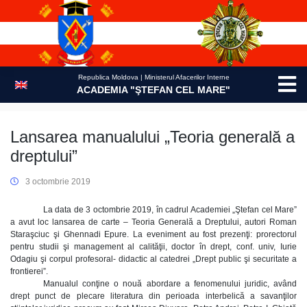
Skip
to
content
Republica Moldova | Ministerul Afacerilor Interne
ACADEMIA "ŞTEFAN CEL MARE"
Lansarea manualului „Teoria generală a
dreptului”
3 octombrie 2019
La data de 3 octombrie 2019, în cadrul Academiei „Ştefan cel Mare”
a avut loc lansarea de carte – Teoria Generală a Dreptului, autori Roman
Staraşciuc şi Ghennadi Epure. La eveniment au fost prezenţi: prorectorul
pentru studii şi management al calităţii, doctor în drept, conf. univ, Iurie
Odagiu şi corpul profesoral- didactic al catedrei „Drept public şi securitate a
frontierei”.
Manualul conţine o nouă abordare a fenomenului juridic, având
drept punct de plecare literatura din perioada interbelică a savanţilor