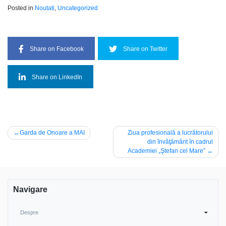
Posted in
Noutati
,
Uncategorized
Share on Facebook
Share on Twitter
Share on LinkedIn
Navigare
Garda de Onoare a MAI
Ziua profesională a lucrătorului
din învăţământ în cadrul
în
Academiei „Ştefan cel Mare”
articole
Navigare
Despre