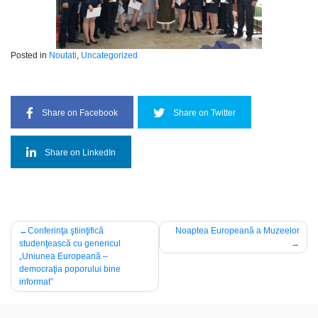
Posted in
Noutati
,
Uncategorized
Share on Facebook
Share on Twitter
Share on LinkedIn
Navigare
Conferinţa ştiinţifică
Noaptea Europeană a Muzeelor
studenţească cu genericul
în
„Uniunea Europeană –
articole
democraţia poporului bine
informat”