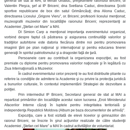
general de stat al MAI; dl Mihail Gnatiuc, preşedintele raionului Briceni; dl
Valentin Pleşca, şef al IP Briceni; dna Svetlana Caduc, directoarea Şcolii
sportive republicane de box din satul Grimăncăuţi; dna Aliona Caduc,
directoarea Liceului „Grigore Vieru”, or. Briceni; profesorii liceului menţionat;
muzeografii muzeelor din localităţile raionului Briceni; reprezentanţi ai
Academiei „Ştefan cel Mare” a MAI.
Dl Simion Carp a menţionat importanţa evenimentului organizat,
vorbind despre faptul că păstrarea şi asigurarea continuităţii valorilor şi
tradiţiilor autohtone este datoria fiecăruia dintre noi pentru promovarea
imaginii ţării pe plan naţional şi internaţional şi pentru educarea tinerei
generaţii în spiritul patriotismului şi a dragostei faţă de ţară.
Persoanele care au contribuit la organizarea expoziţiei, au fost
premiate cu diplome pentru promovarea valorilor naţionale şi în legătură cu
Ziua Internaţională a Muzeelor.
În cadrul evenimentului celor prezenţi le-au fost distribuite pliante cu
referire la condiţiile de admitere la Academie şi cu privire la protecţia juridică
a bunurilor culturale, în contextul implementării Strategiei de dezvoltare a
poliţiei.
Prin intermediul IP Briceni, Secretarul general de stat al MAI a
repartizat primăriilor din localităţile acestui raion lucrarea „Eroii Ministerului
Afacerilor Interne căzuţi în luptele pentru integritatea teritorială şi
independenţa Republicii Moldova (Album pe baza documentelor de arhivă)”.
Expoziţia, care a fost vizitată de elevii liceelor şi gimnaziilor din
raionul Briceni, se înscrie în şirul acţiunilor realizate de către studenţii
Academiei „Ştefan cel Mare” a MAI în cadrul activităţilor de voluntariat.