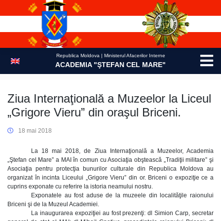
Skip
to
content
Republica Moldova | Ministerul Afacerilor Interne
ACADEMIA "ŞTEFAN CEL MARE"
Ziua Internaţională a Muzeelor la Liceul
„Grigore Vieru” din oraşul Briceni.
18 mai 2018
La 18 mai 2018, de Ziua Internaţională a Muzeelor, Academia
„Ştefan cel Mare” a MAI în comun cu Asociaţia obştească „Tradiţii militare” şi
Asociaţia pentru protecţia bunurilor culturale din Republica Moldova au
organizat în incinta Liceului „Grigore Vieru” din or. Briceni o expoziţie ce a
cuprins exponate cu referire la istoria neamului nostru.
Exponatele au fost aduse de la muzeele din localităţile raionului
Briceni şi de la Muzeul Academiei.
La inaugurarea expoziţiei au fost prezenţi: dl Simion Carp, secretar