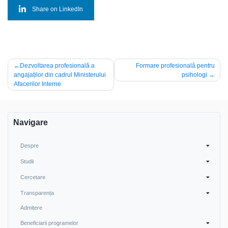
Share on LinkedIn
Navigare
Dezvoltarea profesională a
Formare profesională pentru
angajaților din cadrul Ministerului
psihologi
în
Afacerilor Interne
articole
Navigare
Despre
Studii
Cercetare
Transparența
Admitere
Beneficiarii programelor