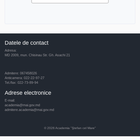
Datele de contact
Adresa:
MD 2009, mun. Chisinau Str. Gh. Asachi 21
Admitere: 067458026
Anticamera: 022-22-97-27
Tel./fax: 022-73-89-94
Adrese electronice
E-mail:
academia@mai.gov.md
admitere.academia@mai.gov.md
© 2026
Academia "Ştefan cel Mare"