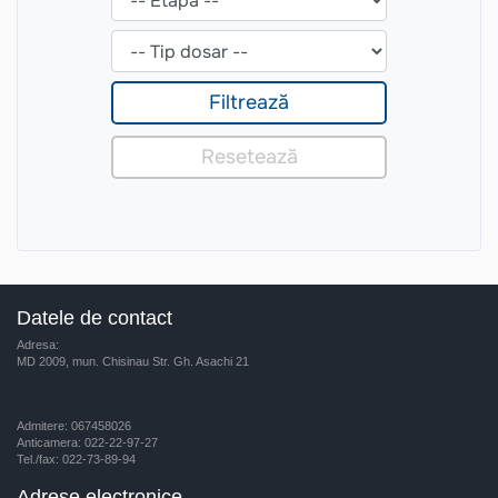
Datele de contact
Adresa:
MD 2009, mun. Chisinau Str. Gh. Asachi 21
Admitere: 067458026
Anticamera: 022-22-97-27
Tel./fax: 022-73-89-94
Adrese electronice