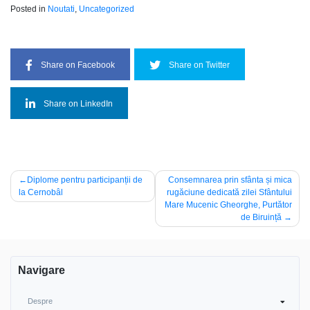
Posted in
Noutati
,
Uncategorized
Share on Facebook
Share on Twitter
Share on LinkedIn
Navigare
Diplome pentru participanții de
Consemnarea prin sfânta și mica
la Cernobâl
rugăciune dedicată zilei Sfântului
în
Mare Mucenic Gheorghe, Purtător
articole
de Biruință
Navigare
Despre