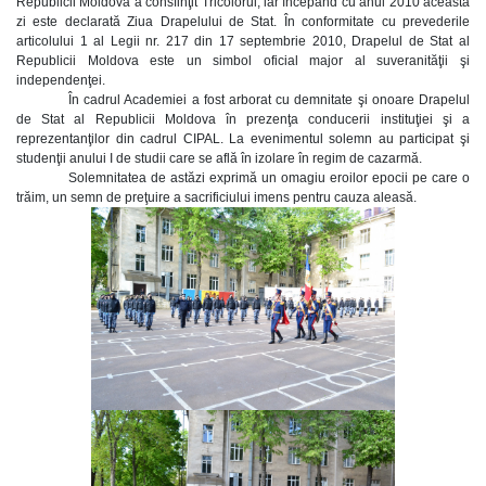
Republicii Moldova a consfinţit Tricolorul, iar începând cu anul 2010 această
zi este declarată Ziua Drapelului de Stat. În conformitate cu prevederile
articolului 1 al Legii nr. 217 din 17 septembrie 2010, Drapelul de Stat al
Republicii Moldova este un simbol oficial major al suveranităţii şi
independenţei.
În cadrul Academiei a fost arborat cu demnitate şi onoare Drapelul
de Stat al Republicii Moldova în prezenţa conducerii instituţiei şi a
reprezentanţilor din cadrul CIPAL. La evenimentul solemn au participat şi
studenţii anului I de studii care se află în izolare în regim de cazarmă.
Solemnitatea de astăzi exprimă un omagiu eroilor epocii pe care o
trăim, un semn de preţuire a sacrificiului imens pentru cauza aleasă.