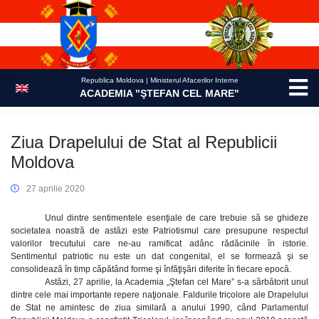
Skip
to
content
Republica Moldova | Ministerul Afacerilor Interne
ACADEMIA "ŞTEFAN CEL MARE"
Ziua Drapelului de Stat al Republicii
Moldova
27 aprilie 2020
Unul dintre sentimentele esenţiale de care trebuie să se ghideze
societatea noastră de astăzi este Patriotismul care presupune respectul
valorilor trecutului care ne-au ramificat adânc rădăcinile în istorie.
Sentimentul patriotic nu este un dat congenital, el se formează şi se
consolidează în timp căpătând forme şi înfăţişări diferite în fiecare epocă.
Astăzi, 27 aprilie, la Academia „Ştefan cel Mare” s-a sărbătorit unul
dintre cele mai importante repere naţionale. Faldurile tricolore ale Drapelului
de Stat ne amintesc de ziua similară a anului 1990, când Parlamentul