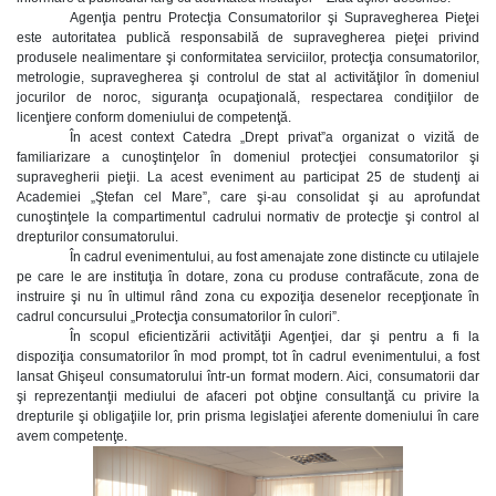
Agenţia pentru Protecţia Consumatorilor şi Supravegherea Pieţei
este autoritatea publică responsabilă de supravegherea pieţei privind
produsele nealimentare şi conformitatea serviciilor, protecţia consumatorilor,
metrologie, supravegherea şi controlul de stat al activităţilor în domeniul
jocurilor de noroc, siguranţa ocupaţională, respectarea condiţiilor de
licenţiere conform domeniului de competenţă.
În acest context Catedra „Drept privat”a organizat o vizită de
familiarizare a cunoştinţelor în domeniul protecţiei consumatorilor şi
supravegherii pieţii. La acest eveniment au participat 25 de studenţi ai
Academiei „Ştefan cel Mare”, care şi-au consolidat şi au aprofundat
cunoştinţele la compartimentul cadrului normativ de protecţie şi control al
drepturilor consumatorului.
În cadrul evenimentului, au fost amenajate zone distincte cu utilajele
pe care le are instituţia în dotare, zona cu produse contrafăcute, zona de
instruire şi nu în ultimul rând zona cu expoziţia desenelor recepţionate în
cadrul concursului „Protecţia consumatorilor în culori”.
În scopul eficientizării activităţii Agenţiei, dar şi pentru a fi la
dispoziţia consumatorilor în mod prompt, tot în cadrul evenimentului, a fost
lansat Ghişeul consumatorului într-un format modern. Aici, consumatorii dar
şi reprezentanţii mediului de afaceri pot obţine consultanţă cu privire la
drepturile şi obligaţiile lor, prin prisma legislaţiei aferente domeniului în care
avem competenţe.