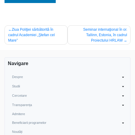
Navigare
Ziua Poliţiei sărbătorită în
Seminar internaţional în or.
cadrul Academiei „Ştefan cel
Tallinn, Estonia, în cadrul
în
Mare”
Proiectului HRLAW
articole
Navigare
Despre
Studii
Cercetare
Transparența
Admitere
Beneficiarii programelor
Noutăți