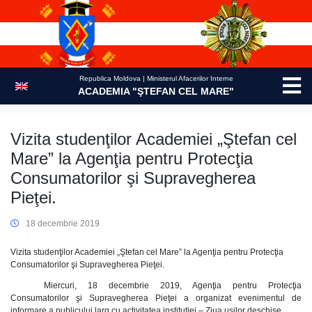
Skip
to
content
Republica Moldova | Ministerul Afacerilor Interne
ACADEMIA "ŞTEFAN CEL MARE"
Vizita studenţilor Academiei „Ştefan cel
Mare” la Agenţia pentru Protecţia
Consumatorilor şi Supravegherea
Pieţei.
18 decembrie 2019
Vizita studenţilor Academiei „Ştefan cel Mare” la Agenţia pentru Protecţia
Consumatorilor şi Supravegherea Pieţei.
Miercuri, 18 decembrie 2019, Agenţia pentru Protecţia
Consumatorilor şi Supravegherea Pieţei a organizat evenimentul de
informare a publicului larg cu activitatea instituţiei – Ziua uşilor deschise.