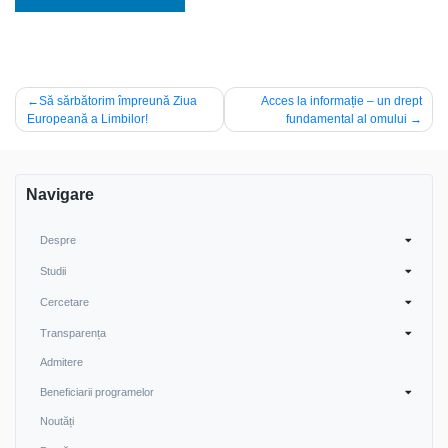
Navigare
Să sărbătorim împreună Ziua
Acces la informație – un drept
Europeană a Limbilor!
fundamental al omului
în
articole
Navigare
Despre
Studii
Cercetare
Transparența
Admitere
Beneficiarii programelor
Noutăți