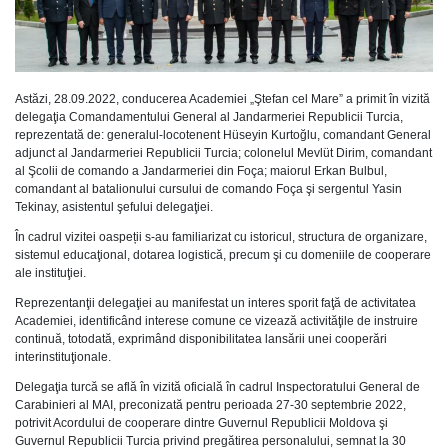
Astăzi, 28.09.2022, conducerea Academiei „Ştefan cel Mare” a primit în vizită
delegaţia Comandamentului General al Jandarmeriei Republicii Turcia,
reprezentată de: generalul-locotenent Hüseyin Kurtoğlu, comandant General
adjunct al Jandarmeriei Republicii Turcia; colonelul Mevlüt Dirim, comandant
al Şcolii de comando a Jandarmeriei din Foça; maiorul Erkan Bulbul,
comandant al batalionului cursului de comando Foça şi sergentul Yasin
Tekinay, asistentul şefului delegaţiei.
În cadrul vizitei oaspeții s-au familiarizat cu istoricul, structura de organizare,
sistemul educaţional, dotarea logistică, precum şi cu domeniile de cooperare
ale instituţiei.
Reprezentanţii delegaţiei au manifestat un interes sporit faţă de activitatea
Academiei, identificând interese comune ce vizează activităţile de instruire
continuă, totodată, exprimând disponibilitatea lansării unei cooperări
interinstituţionale.
Delegaţia turcă se află în vizită oficială în cadrul Inspectoratului General de
Carabinieri al MAI, preconizată pentru perioada 27-30 septembrie 2022,
potrivit Acordului de cooperare dintre Guvernul Republicii Moldova şi
Guvernul Republicii Turcia privind pregătirea personalului, semnat la 30