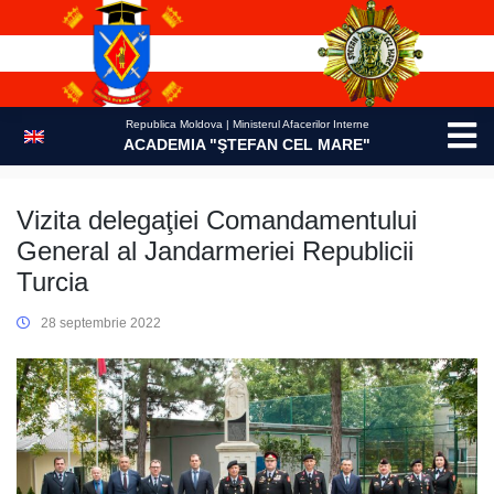
Skip
to
content
Republica Moldova | Ministerul Afacerilor Interne
ACADEMIA "ŞTEFAN CEL MARE"
Vizita delegaţiei Comandamentului
General al Jandarmeriei Republicii
Turcia
28 septembrie 2022