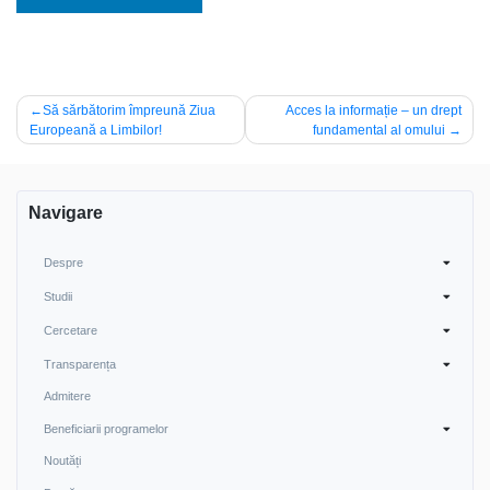
Post
Să sărbătorim împreună Ziua
Acces la informație – un drept
Europeană a Limbilor!
fundamental al omului
navigation
Navigare
Despre
Studii
Cercetare
Transparența
Admitere
Beneficiarii programelor
Noutăți