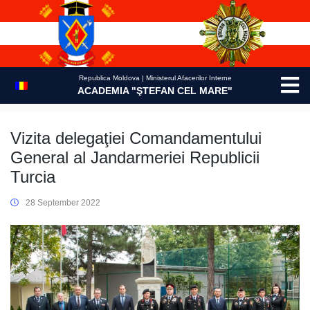
Skip
to
content
Republica Moldova | Ministerul Afacerilor Interne
ACADEMIA "ŞTEFAN CEL MARE"
Vizita delegaţiei Comandamentului
General al Jandarmeriei Republicii
Turcia
28 September 2022