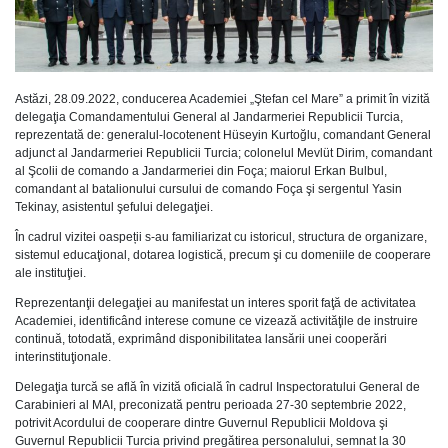
Astăzi, 28.09.2022, conducerea Academiei „Ştefan cel Mare” a primit în vizită
delegaţia Comandamentului General al Jandarmeriei Republicii Turcia,
reprezentată de: generalul-locotenent Hüseyin Kurtoğlu, comandant General
adjunct al Jandarmeriei Republicii Turcia; colonelul Mevlüt Dirim, comandant
al Şcolii de comando a Jandarmeriei din Foça; maiorul Erkan Bulbul,
comandant al batalionului cursului de comando Foça şi sergentul Yasin
Tekinay, asistentul şefului delegaţiei.
În cadrul vizitei oaspeții s-au familiarizat cu istoricul, structura de organizare,
sistemul educaţional, dotarea logistică, precum şi cu domeniile de cooperare
ale instituţiei.
Reprezentanţii delegaţiei au manifestat un interes sporit faţă de activitatea
Academiei, identificând interese comune ce vizează activităţile de instruire
continuă, totodată, exprimând disponibilitatea lansării unei cooperări
interinstituţionale.
Delegaţia turcă se află în vizită oficială în cadrul Inspectoratului General de
Carabinieri al MAI, preconizată pentru perioada 27-30 septembrie 2022,
potrivit Acordului de cooperare dintre Guvernul Republicii Moldova şi
Guvernul Republicii Turcia privind pregătirea personalului, semnat la 30