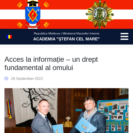
Skip
to
content
Republica Moldova | Ministerul Afacerilor Interne
ACADEMIA "ŞTEFAN CEL MARE"
Acces la informație – un drept
fundamental al omului
28 September 2022