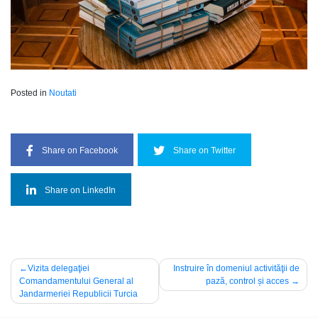
Posted in
Noutati
Share on Facebook
Share on Twitter
Share on LinkedIn
Post
Vizita delegaţiei
Instruire în domeniul activităţii de
Comandamentului General al
pază, control și acces
navigation
Jandarmeriei Republicii Turcia