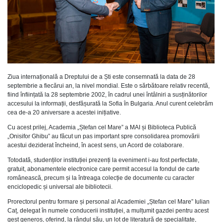
Ziua internațională a Dreptului de a Ști este consemnată la data de 28
septembrie a fiecărui an, la nivel mondial. Este o sărbătoare relativ recentă,
fiind înființată la 28 septembrie 2002, în cadrul unei întâlniri a susținătorilor
accesului la informații, desfășurată la Sofia în Bulgaria. Anul curent celebrăm
cea de-a 20 aniversare a acestei inițiative.
Cu acest prilej, Academia „Ștefan cel Mare” a MAI și Biblioteca Publică
„Onisifor Ghibu” au făcut un pas important spre consolidarea promovării
acestui deziderat încheind, în acest sens, un Acord de colaborare.
Totodată, studenților instituției prezenți la eveniment i-au fost perfectate,
gratuit, abonamentele electronice care permit accesul la fondul de carte
românească, precum și la întreaga colecție de documente cu caracter
enciclopedic și universal ale bibliotecii.
Prorectorul pentru formare și personal al Academiei „Ștefan cel Mare” Iulian
Caț, delegat în numele conducerii instituției, a mulțumit gazdei pentru acest
gest generos, oferind, la rândul său, un lot de literatură de specialitate,