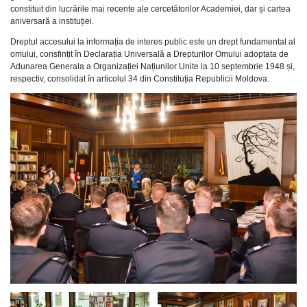
constituit din lucrările mai recente ale cercetătorilor Academiei, dar și cartea
aniversară a instituției.
Dreptul accesului la informația de interes public este un drept fundamental al
omului, consfințit în Declarația Universală a Drepturilor Omului adoptata de
Adunarea Generala a Organizației Națiunilor Unite la 10 septembrie 1948 și,
respectiv, consolidat în articolul 34 din Constituția Republicii Moldova.