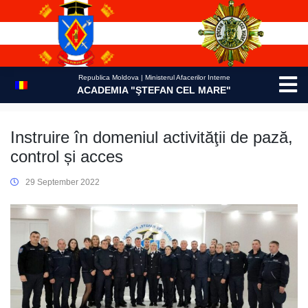
Skip
to
content
Republica Moldova | Ministerul Afacerilor Interne
ACADEMIA "ŞTEFAN CEL MARE"
Instruire în domeniul activităţii de pază,
control și acces
29 September 2022