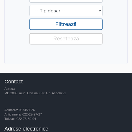
Contact
Adresa:
MD 2009, mun. Chisinau Str. Gh. Asachi 21
Admitere: 067458026
Anticamera: 022-22-97-27
Tel./fax: 022-73-89-94
Adrese electronice