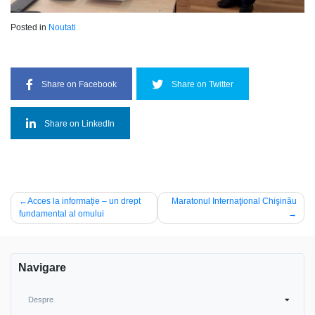
Posted in
Noutati
Share on Facebook
Share on Twitter
Share on LinkedIn
Post
Acces la informație – un drept
Maratonul Internaţional Chişinău
fundamental al omului
navigation
Navigare
Despre