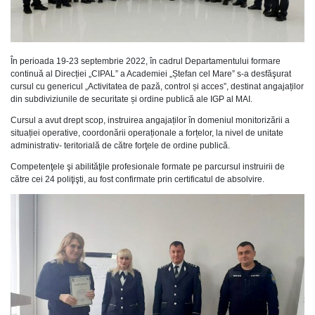
În perioada 19-23 septembrie 2022, în cadrul Departamentului formare
continuă al Direcției „CIPAL” a Academiei „Ștefan cel Mare” s-a desfăşurat
cursul cu genericul „Activitatea de pază, control și acces”, destinat angajaților
din subdiviziunile de securitate și ordine publică ale IGP al MAI.
Cursul a avut drept scop, instruirea angajaților în domeniul monitorizării a
situației operative, coordonării operaționale a forțelor, la nivel de unitate
administrativ- teritorială de către forţele de ordine publică.
Competenţele şi abilităţile profesionale formate pe parcursul instruirii de
către cei 24 poliţişti, au fost confirmate prin certificatul de absolvire.