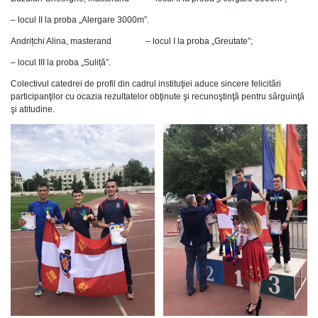
– locul II la proba „Alergare 3000m”.
Andrițchi Alina, masterand – locul I la proba „Greutate”;
– locul III la proba „Suliță”.
Colectivul catedrei de profil din cadrul instituţiei aduce sincere felicitări
participanţilor cu ocazia rezultatelor obţinute şi recunoştinţă pentru sârguinţă
şi atitudine.