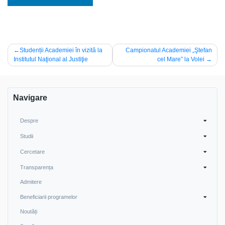
Navigare
Studenții Academiei în vizită la
Campionatul Academiei „Ştefan
Institutul Naţional al Justiţie
cel Mare” la Volei
în
articole
Navigare
Despre
Studii
Cercetare
Transparența
Admitere
Beneficiarii programelor
Noutăți