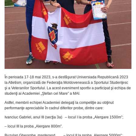
În perioada 17-18 mai 2023, s-a desfăşurat Universiada Republicană 2023
la Atletism, organizată de Federaţia Moldovenească a Sportului Studenţesc
şi a Veteranilor Sportului. La acest eveniment sportiv a participat şi echipa de
studenţi ai Academiei „Ştefan cel Mare” a MAI.
Astfel, membrii echipei Academiei delegaţi la competiţie au obţinut
performanţe apreciabile în cadrul diferitor probe, dintre care:
Ivanciuc Gabriel, anul III (secţia 3a) – locul I la proba „Alergare 1500m”;
– locul III la proba „Alergare 800m”.
Buzulan Gheorghe, masterand – locul II la proba „Alergare 5000m”;