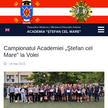
Skip
to
content
Republica Moldova | Ministerul Afacerilor Interne
ACADEMIA "ŞTEFAN CEL MARE"
Campionatul Academiei „Ştefan cel
Mare” la Volei
19 mai 2023