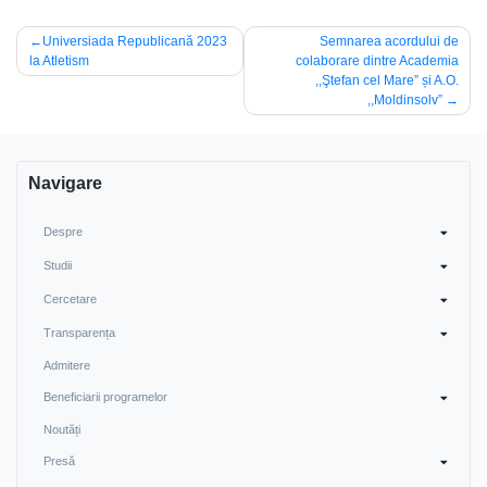
Navigare
Universiada Republicană 2023
Semnarea acordului de
la Atletism
colaborare dintre Academia
în
,,Ştefan cel Mare” și A.O.
articole
,,Moldinsolv”
Navigare
Despre
Studii
Cercetare
Transparența
Admitere
Beneficiarii programelor
Noutăți
Presă