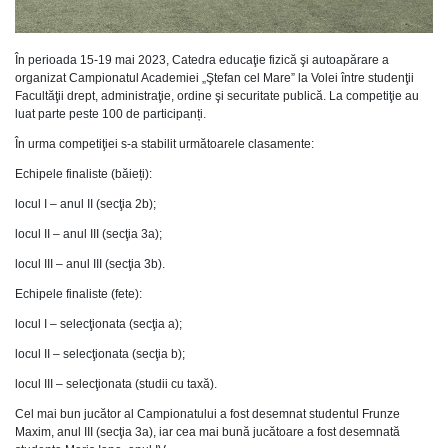
În perioada 15-19 mai 2023, Catedra educaţie fizică şi autoapărare a
organizat Campionatul Academiei „Ştefan cel Mare” la Volei între studenţii
Facultăţii drept, administraţie, ordine şi securitate publică. La competiţie au
luat parte peste 100 de participanți.
În urma competiţiei s-a stabilit următoarele clasamente:
Echipele finaliste (băieți):
locul I – anul II (secţia 2b);
locul II – anul III (secţia 3a);
locul III – anul III (secţia 3b).
Echipele finaliste (fete):
locul I – selecţionata (secţia a);
locul II – selecţionata (secţia b);
locul III – selecţionata (studii cu taxă).
Cel mai bun jucător al Campionatului a fost desemnat studentul Frunze
Maxim, anul III (secţia 3a), iar cea mai bună jucătoare a fost desemnată