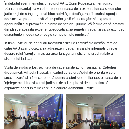
În debutul evenimentului, directorul AAIJ, Sorin Popescu a menționat:
„Suntem încântați să vă oferim oportunitatea de a explora lumea sistemului
judiciar și de a înțelege mai bine activitățile desfășurate în cadrul agenției
noastre. Ne propunem să vă inspirăm și să vă încurajăm să explorați
oportunitățile și provocările oferite de sectorul juridic. Vă încurajez să profitați
din plin de această experiență educativă, să puneți întrebări și să vă extindeți
orizonturile în ceea ce privește competențele juridice.”
În timpul vizitei, studenții au fost familiarizați cu activitățile desfășurate de
către AAIJ având ocazia să adreseze întrebări și să afle informații directe
despre rolul Agenției în asigurarea funcționării eficiente și echitabile a
sistemului judiciar.
Vizita de studiu a fost facilitată de către asistentul universitar al Catedrei
drept privat, Mihaela Pascal, în cadrul cursului „Modul de orientare spre
specializare” și a fost concepută pentru a oferi studenților posibilitatea de a
înțelege mai bine sistemul judiciar, de a-i inspira și de a-i motiva să
exploreze oportunitățile care din cariera domeniul justiției.