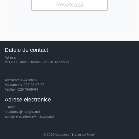
Datele de contact
Adresa:
MD 2009, mun. Chisinau Str. Gh. Asachi 21
Admitere: 067458026
Anticamera: 022-22-97-27
Tel./fax: 022-73-89-94
Adrese electronice
E-mail:
academia@mai.gov.md
admitere.academia@mai.gov.md
© 2026
Academia "Ştefan cel Mare"