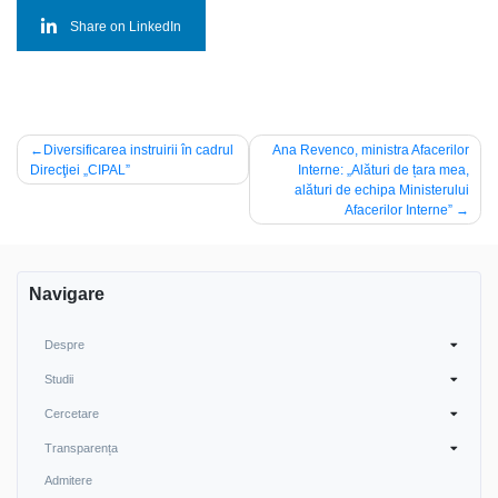
Share on LinkedIn
Navigare
Diversificarea instruirii în cadrul
Ana Revenco, ministra Afacerilor
Direcţiei „CIPAL”
Interne: „Alături de țara mea,
în
alături de echipa Ministerului
articole
Afacerilor Interne”
Navigare
Despre
Studii
Cercetare
Transparența
Admitere