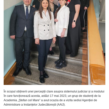
În scopul obținerii unei percepții clare asupra sistemului judiciar și a modului
în care funcționează acesta, astăzi 17 mai 2023, un grup de studenți de la
Academia „Ștefan cel Mare” a avut ocazia de a vizita sediul Agenției de
Administrare a Instanțelor Judecătorești (AAIJ).