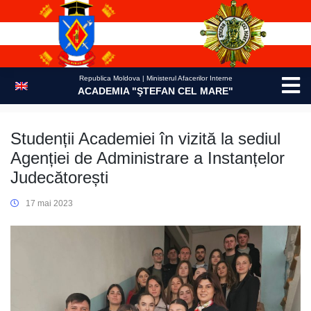
Skip
to
content
Republica Moldova | Ministerul Afacerilor Interne
ACADEMIA "ŞTEFAN CEL MARE"
Studenții Academiei în vizită la sediul
Agenției de Administrare a Instanțelor
Judecătorești
17 mai 2023