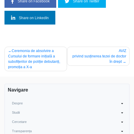
Share on Facebook
Share on Twitter
Share on LinkedIn
Navigare
Ceremonia de absolvire a
AVIZ
Cursului de formare inițială a
privind susținerea tezei de doctor
în
subofițerilor de poliție debutanți,
în drept
articole
promoția a X-a
Navigare
Despre
Studii
Cercetare
Transparența