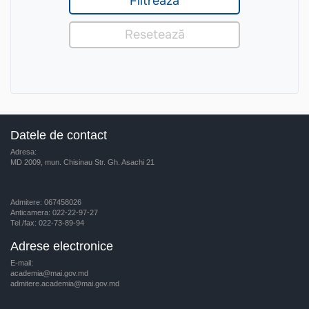
Datele de contact
Adresa:
MD 2009, mun. Chisinau Str. Gh. Asachi 21
Admitere: 067458026
Anticamera: 022-22-97-27
Tel./fax: 022-73-89-94
Adrese electronice
E-mail:
academia@mai.gov.md
admitere.academia@mai.gov.md