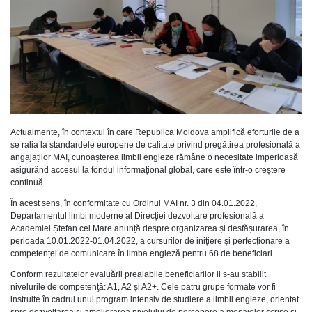
Actualmente, în contextul în care Republica Moldova amplifică eforturile de a
se ralia la standardele europene de calitate privind pregătirea profesională a
angajaților MAI, cunoașterea limbii engleze rămâne o necesitate imperioasă
asigurând accesul la fondul informațional global, care este într-o creștere
continuă.
În acest sens, în conformitate cu Ordinul MAI nr. 3 din 04.01.2022,
Departamentul limbi moderne al Direcției dezvoltare profesională a
Academiei Ștefan cel Mare anunță despre organizarea și desfășurarea, în
perioada 10.01.2022-01.04.2022, a cursurilor de inițiere și perfecționare a
competenței de comunicare în limba engleză pentru 68 de beneficiari.
Conform rezultatelor evaluării prealabile beneficiarilor li s-au stabilit
nivelurile de competenţă: A1, A2 și A2+. Cele patru grupe formate vor fi
instruite în cadrul unui program intensiv de studiere a limbii engleze, orientat
spre dezvoltarea și ameliorarea nivelului de percepere a mesajelor scrise și