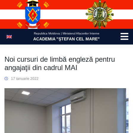
Skip
to
content
Republica Moldova | Ministerul Afacerilor Interne
ACADEMIA "ŞTEFAN CEL MARE"
Noi cursuri de limbă engleză pentru
angajaţii din cadrul MAI
17 ianuarie 2022