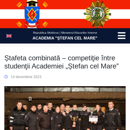
Skip
to
content
Republica Moldova | Ministerul Afacerilor Interne
ACADEMIA "ŞTEFAN CEL MARE"
Ștafeta combinată – competiţie între
studenţii Academiei „Ștefan cel Mare”
14 decembrie 2023