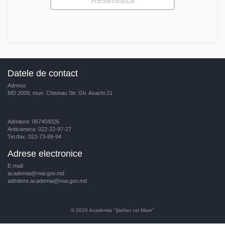
Datele de contact
Adresa:
MD 2009, mun. Chisinau Str. Gh. Asachi 21
Admitere: 067458026
Anticamera: 022-22-97-27
Tel./fax: 022-73-89-94
Adrese electronice
E-mail:
academia@mai.gov.md
admitere.academia@mai.gov.md
© 2026
Academia "Ştefan cel Mare"