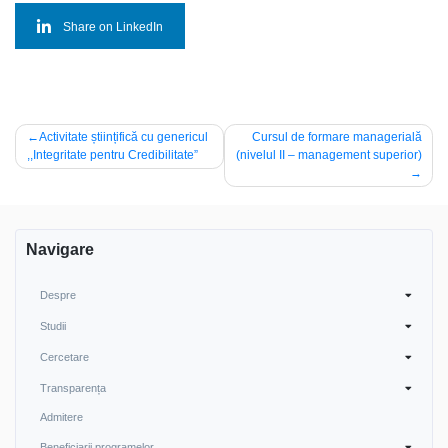
Share on LinkedIn
Navigare
Activitate științifică cu genericul
Cursul de formare managerială
,,Integritate pentru Credibilitate”
(nivelul II – management superior)
în
articole
Navigare
Despre
Studii
Cercetare
Transparența
Admitere
Beneficiarii programelor