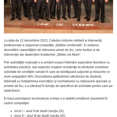
La data de 12 decembrie 2023, Catedra instruire militară și intervenții
profesionale a organizat competiţia „Ștafeta combinată”, în vederea
dezvoltării capacităţilor de mânuirea armei de foc, celor tactice și de
intervenţie ale studenților Academiei „Ștefan cel Mare”.
Prin activitățile realizate s-a urmărit scopul îmbinării aspectelor teoretice cu
activitatea practică, sub aspectul creşterii rezistenţei la eforturile complexe
solicitate de condiţiile variate în care se desfăşoară acţiunile şi misiunile ce
revin angajaților MAI. Dezvoltarea aptitudinilor efectivului de studenți,
îmbinată cu îndeplinirea exerciţiilor şi normativelor cu mijloacele speciale și
armele de foc, s-a efectuat în funcţie de specificul de activitate pentru care au
optat tinerii.
În baza punctajului acumulat pe echipe s-a stabilit următorul clasament în
cadrul competiţiei:
locul I – anul II de studii (secţia 2A);
locul II – anul III de studii (secția 3A);