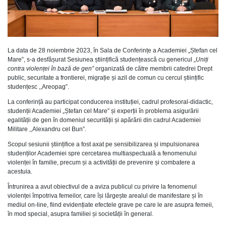
La data de 28 noiembrie 2023, în Sala de Conferințe a Academiei „Ștefan cel
Mare”, s-a desfășurat Sesiunea științifică studențească cu genericul „
Uniți
contra violenței în bază de gen
”
organizată de către membrii catedrei Drept
public, securitate a frontierei, migrație și azil de comun cu cercul științific
studențesc ,,Areopag”.
La conferință au participat conducerea instituției, cadrul profesoral-didactic,
studenții Academiei „Ștefan cel Mare” și experții în problema asigurării
egalității de gen în domeniul securității și apărării din cadrul Academiei
Militare ,,Alexandru cel Bun”.
Scopul sesiunii științifice a fost axat pe sensibilizarea și impulsionarea
studenților Academiei spre cercetarea multiaspectuală a fenomenului
violenței în familie, precum și a activității de prevenire și combatere a
acestuia.
Întrunirea a avut obiectivul de a aviza publicul cu privire la fenomenul
violenței împotriva femeilor, care își lărgește arealul de manifestare și în
mediul on-line, fiind evidențiate efectele grave pe care le are asupra femeii,
în mod special, asupra familiei și societății în general.