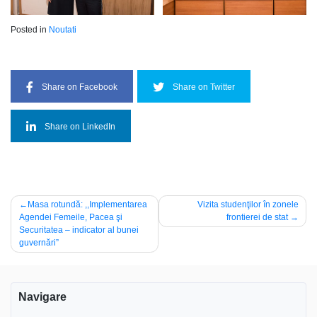
Posted in
Noutati
Share on Facebook
Share on Twitter
Share on LinkedIn
Navigare
Masa rotundă: ,,Implementarea
Vizita studenţilor în zonele
Agendei Femeile, Pacea şi
frontierei de stat
în
Securitatea – indicator al bunei
articole
guvernări”
Navigare