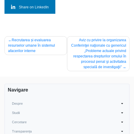
Share on LinkedIn
Navigare
Recrutarea și evaluarea
Aviz cu privire la organizarea
resurselor umane în sistemul
Conferinţei naţionale cu genericul
în
afacerilor interne
„Probleme actuale privind
articole
respectarea drepturilor omului în
procesul penal şi activitatea
specială de investigaţii”
Navigare
Despre
Studii
Cercetare
Transparența