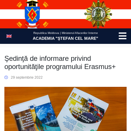
Skip
to
content
Republica Moldova | Ministerul Afacerilor Interne
ACADEMIA "ŞTEFAN CEL MARE"
Şedinţă de informare privind
oportunităţile programului Erasmus+
29 septembrie 2022