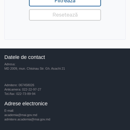
Datele de contact
Adresa:
MD 2009, mun. Chisinau Str. Gh. Asachi 21
Admitere: 067458026
Anticamera: 022-22-97-27
Tel./fax: 022-73-89-94
Adrese electronice
E-mail:
academia@mai.gov.md
admitere.academia@mai.gov.md