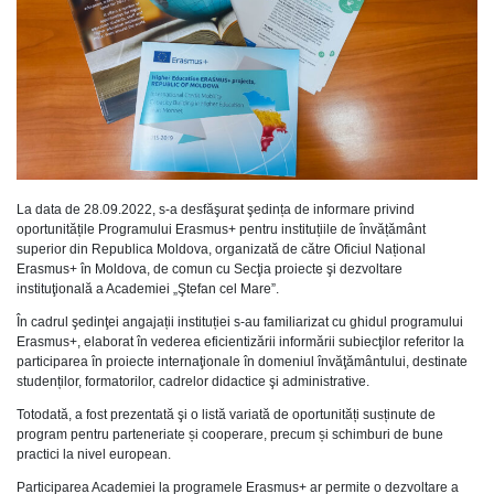
La data de 28.09.2022, s-a desfăşurat şedința de informare privind
oportunitățile Programului Erasmus+ pentru instituțiile de învățământ
superior din Republica Moldova, organizată de către Oficiul Național
Erasmus+ în Moldova, de comun cu Secţia proiecte şi dezvoltare
instituţională a Academiei „Ştefan cel Mare”.
În cadrul şedinţei angajații instituției s-au familiarizat cu ghidul programului
Erasmus+, elaborat în vederea eficientizării informării subiecţilor referitor la
participarea în proiecte internaţionale în domeniul învăţământului, destinate
studenților, formatorilor, cadrelor didactice şi administrative.
Totodată, a fost prezentată şi o listă variată de oportunități susținute de
program pentru parteneriate și cooperare, precum și schimburi de bune
practici la nivel european.
Participarea Academiei la programele Erasmus+ ar permite o dezvoltare a