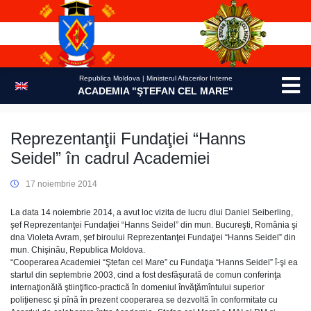
Skip
to
content
Republica Moldova | Ministerul Afacerilor Interne
ACADEMIA "ŞTEFAN CEL MARE"
Reprezentanţii Fundaţiei “Hanns
Seidel” în cadrul Academiei
17 noiembrie 2014
La data 14 noiembrie 2014, a avut loc vizita de lucru dlui Daniel Seiberling,
şef Reprezentanţei Fundaţiei “Hanns Seidel” din mun. Bucureşti, România şi
dna Violeta Avram, şef biroului Reprezentanţei Fundaţiei “Hanns Seidel” din
mun. Chişinău, Republica Moldova.
“Cooperarea Academiei “Ştefan cel Mare” cu Fundaţia “Hanns Seidel” î-şi ea
startul din septembrie 2003, cind a fost desfăşurată de comun conferinţa
internaţionălă ştiinţifico-practică în domeniul învăţămîntului superior
poliţienesc şi pînă în prezent cooperarea se dezvoltă în conformitate cu