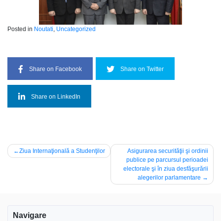
Posted in
Noutati
,
Uncategorized
Share on Facebook
Share on Twitter
Share on LinkedIn
Navigare
Ziua Internaţională a Studenţilor
Asigurarea securităţii şi ordinii
publice pe parcursul perioadei
în
electorale şi în ziua desfăşurării
articole
alegerilor parlamentare
Navigare