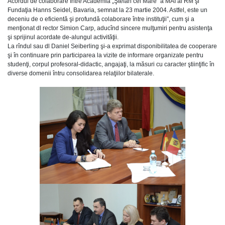
Acordul de colaborare între Academia „Ştefan cel Mare” a MAI al RM şi
Fundaţia Hanns Seidel, Bavaria, semnat la 23 martie 2004. Astfel, este un
deceniu de o eficientă şi profundă colaborare între instituţii”, cum şi a
menţionat dl rector Simion Carp, aducînd sincere mulţumiri pentru asistenţa
şi sprijinul acordate de-alungul activităţii.
La rîndul sau dl Daniel Seiberling şi-a exprimat disponibilitatea de cooperare
şi în continuare prin participarea la vizite de informare organizate pentru
studenţi, corpul profesoral-didactic, angajaţi, la măsuri cu caracter ştiinţific în
diverse domenii întru consolidarea relaţiilor bilaterale.