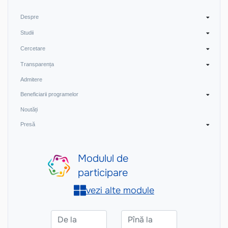
Despre
Studii
Cercetare
Transparența
Admitere
Beneficiarii programelor
Noutăți
Presă