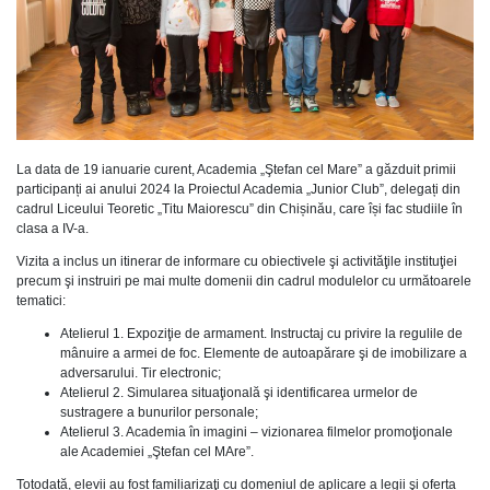
La data de 19 ianuarie curent, Academia „Ştefan cel Mare” a găzduit primii
participanți ai anului 2024 la Proiectul Academia „Junior Club”, delegați din
cadrul Liceului Teoretic „Titu Maiorescu” din Chișinău, care își fac studiile în
clasa a IV-a.
Vizita a inclus un itinerar de informare cu obiectivele şi activităţile instituţiei
precum şi instruiri pe mai multe domenii din cadrul modulelor cu următoarele
tematici:
Atelierul 1. Expoziţie de armament. Instructaj cu privire la regulile de
mânuire a armei de foc. Elemente de autoapărare şi de imobilizare a
adversarului. Tir electronic;
Atelierul 2. Simularea situaţională şi identificarea urmelor de
sustragere a bunurilor personale;
Atelierul 3. Academia în imagini – vizionarea filmelor promoţionale
ale Academiei „Ştefan cel MAre”.
Totodată, elevii au fost familiarizaţi cu domeniul de aplicare a legii şi oferta