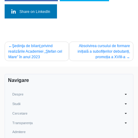
Share on LinkedIn
Navigare
Şedinţa de bilanţ privind
Absolvirea cursului de formare
realizările Academiei „Ştefan cel
inițială a subofițerilor debutanți,
în
Mare” în anul 2023
promoția a XVIII-a
articole
Navigare
Despre
Studii
Cercetare
Transparența
Admitere