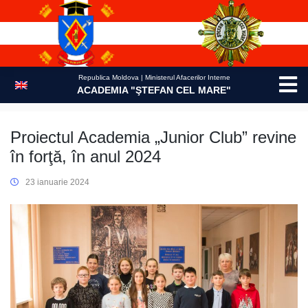
Skip
to
content
Republica Moldova | Ministerul Afacerilor Interne
ACADEMIA "ŞTEFAN CEL MARE"
Proiectul Academia „Junior Club” revine
în forţă, în anul 2024
23 ianuarie 2024