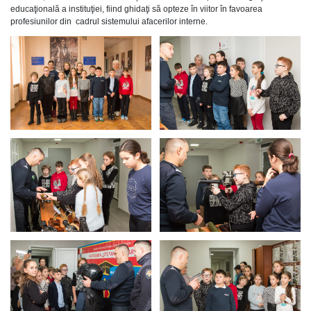
educaţională a instituţiei, fiind ghidaţi să opteze în viitor în favoarea
profesiunilor din cadrul sistemului afacerilor interne.