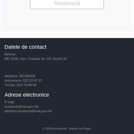
Datele de contact
Adresa:
MD 2009, mun. Chisinau Str. Gh. Asachi 21
Admitere: 067458026
Anticamera: 022-22-97-27
Tel./fax: 022-73-89-94
Adrese electronice
E-mail:
academia@mai.gov.md
admitere.academia@mai.gov.md
© 2026
Academia "Ştefan cel Mare"