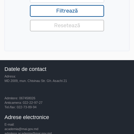
Datele de contact
Adresa:
MD 2009, mun. Chisinau Str. Gh. Asachi 21
Admitere: 067458026
Anticamera: 022-22-97-27
Tel./fax: 022-73-89-94
Adrese electronice
E-mail:
academia@mai.gov.md
admitere.academia@mai.gov.md