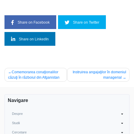
Share on Facebook
Share on Twitter
Share on LinkedIn
Navigare
Comemorarea conaţionalilor
Instruirea angajaţilor în domeniul
căzuţi în războiul din Afganistan
managerial
în
articole
Navigare
Despre
Studii
Cercetare