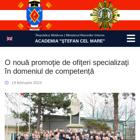
Skip
to
content
Republica Moldova | Ministerul Afacerilor Interne
ACADEMIA "ŞTEFAN CEL MARE"
O nouă promoţie de ofiţeri specializaţi
în domeniul de competență
19 februarie 2024