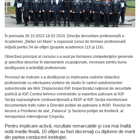
În perioada 30.10.2023-16.02.2024, Direcția dezvoltare profesională a
Academiei „Ștefan cel Mare” a organizat cursul de formare profesională
iniţială pentru 54 de ofiţeri (grupele academice 115 şi 116).
Obiectivul principal al cursului s-a axat pe formarea competenţelor generale
şi specifice descrise în standardele ocupaţionale, necesare pentru buna
desfăşurare a activităţii profesionale.
Procesul de instruire s-a desfășurat cu implicarea cadrelor didactice
profesioniste cu efectuarea vizitelor de studiu în cadrul subdiviziunilor
subordonate ale MAI: Dispeceratul IGP, Inspectoratul naţional de securitate
publică al IGP, Centrul tehnico-criminalistic și expertize judiciare al IGP,
Secția supraveghere contravențională a INSP al IGP, Secția monitorizare
documentare trafic rutier a Direcției poliției de patrulare a INSP, Punctul de
trecere a Frontierei de stat ,,Palanca” şi Sectorul poliţiei de frontieră al
Aeroportului internaţional Chişinău.
Pentru implicare activă, rezultate remarcabile şi cea mai înaltă
notă medie finală, 10 ofiţeri au fost decernaţi cu diplome de merit
din partea conducerii instituţiei.