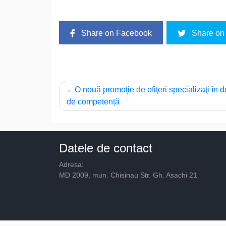
Share on Facebook
Share on 
Navigare
O nouă promoţie de ofiţeri specializaţi în 
de competență
în
articole
Datele de contact
Adresa:
MD 2009, mun. Chisinau Str. Gh. Asachi 21