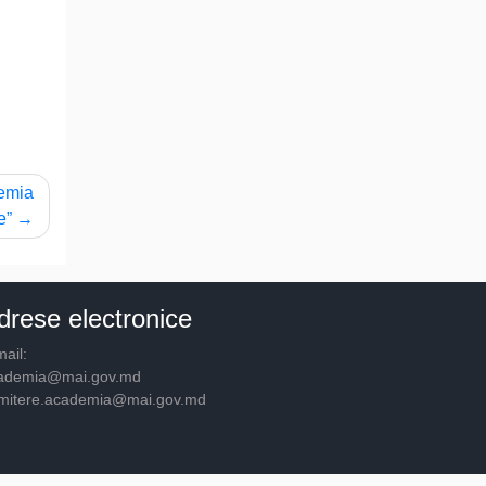
demia
e”
drese electronice
ail:
ademia@mai.gov.md
mitere.academia@mai.gov.md