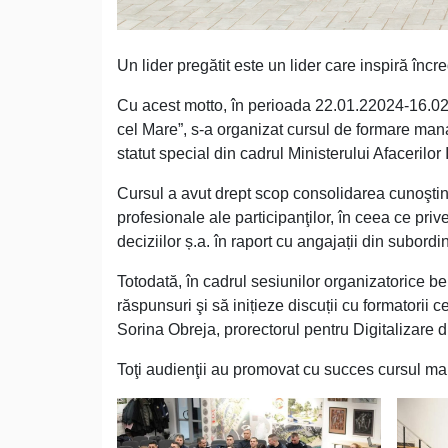
Un lider pregătit este un lider care inspiră încr
Cu acest motto, în perioada 22.01.22024-16.02.
cel Mare”, s-a organizat cursul de formare ma
statut special din cadrul Ministerului Afacerilor 
Cursul a avut drept scop consolidarea cunoştinţe
profesionale ale participanţilor, în ceea ce p
deciziilor ș.a. în raport cu angajații din subordi
Totodată, în cadrul sesiunilor organizatorice be
răspunsuri şi să inițieze discuții cu formatori
Sorina Obreja, prorectorul pentru Digitalizare 
Toţi audienţii au promovat cu succes cursul man