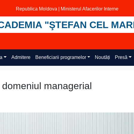
Republica Moldova | Ministerul Afacerilor Interne
CADEMIA "ŞTEFAN CEL MAR
ța
Admitere
Beneficiarii programelor
Noutăți
Presă
în domeniul managerial