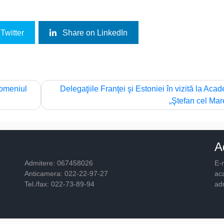
Twitter
Share on LinkedIn
domeniul
Delegaţiile Franţei şi Estoniei în vizită la Aca
„Ştefan cel Mar
A
Admitere: 067458026
E-m
Anticamera: 022-22-97-27
ac
Tel./fax: 022-73-89-94
ad
© 2026
Academia "Ştefan cel Mare"