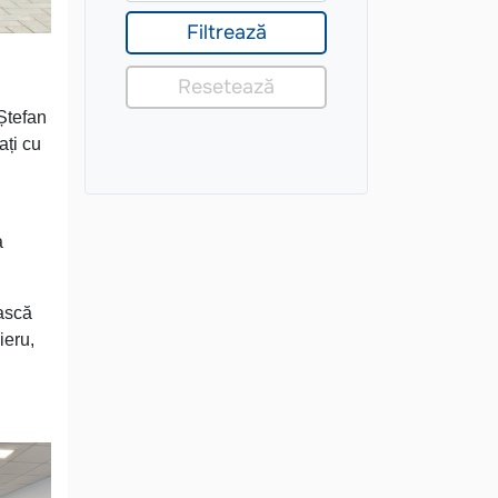
Ștefan
ați cu
a
ească
ieru,