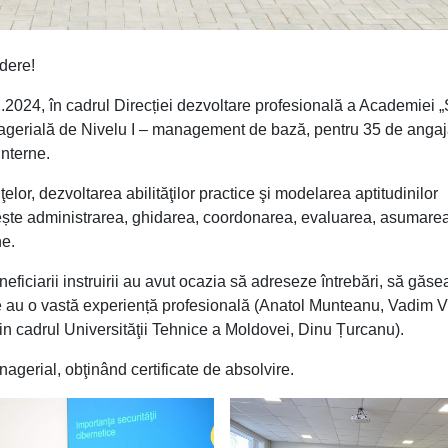
edere!
2024, în cadrul Direcției dezvoltare profesională a Academiei „
nagerială de Nivelu I – management de bază, pentru 35 de angaj
Interne.
lor, dezvoltarea abilităţilor practice şi modelarea aptitudinilor
rivește administrarea, ghidarea, coordonarea, evaluarea, asumare
ne.
neficiarii instruirii au avut ocazia să adreseze întrebări, să găs
i ce au o vastă experiență profesională (Anatol Munteanu, Vadim V
din cadrul Universităţii Tehnice a Moldovei, Dinu Țurcanu).
agerial, obţinând certificate de absolvire.