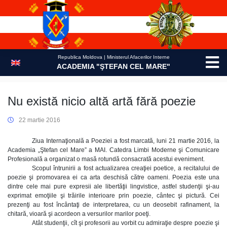
Skip
to
content
Republica Moldova | Ministerul Afacerilor Interne
ACADEMIA "ŞTEFAN CEL MARE"
Nu există nicio altă artă fără poezie
22 martie 2016
Ziua Internaţională a Poeziei a fost marcată, luni 21 martie 2016, la
Academia „Ştefan cel Mare” a MAI. Catedra Limbi Moderne şi Comunicare
Profesională a organizat o masă rotundă consacrată acestui eveniment.
Scopul întrunirii a fost actualizarea creaţiei poetice, a recitalului de
poezie şi promovarea ei ca arta deschisă către oameni. Poezia este una
dintre cele mai pure expresii ale libertăţii lingvistice, astfel studenţii şi-au
exprimat emoţiile şi trăirile interioare prin poezie, cântec şi pictură. Cei
prezenţi au fost încântaţi de interpretarea, cu un deosebit rafinament, la
chitară, vioară şi acordeon a versurilor marilor poeţi.
Atât studenţii, cît şi profesorii au vorbit cu admiraţie despre poezie şi