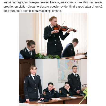
autorii îndrăgiţi, frumuseţea creaţiei literare, au evoluat cu recitări din creaţia
proprie, cu citate relevante despre poezie, evidenţiind capacitatea ei unică
de a surprinde spiritul creativ al minţii umane.