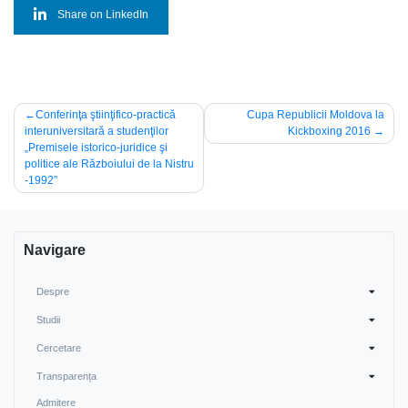
Share on LinkedIn
Navigare
Conferinţa ştiinţifico-practică
Cupa Republicii Moldova la
interuniversitară a studenţilor
Kickboxing 2016
în
„Premisele istorico-juridice şi
articole
politice ale Războiului de la Nistru
-1992”
Navigare
Despre
Studii
Cercetare
Transparența
Admitere