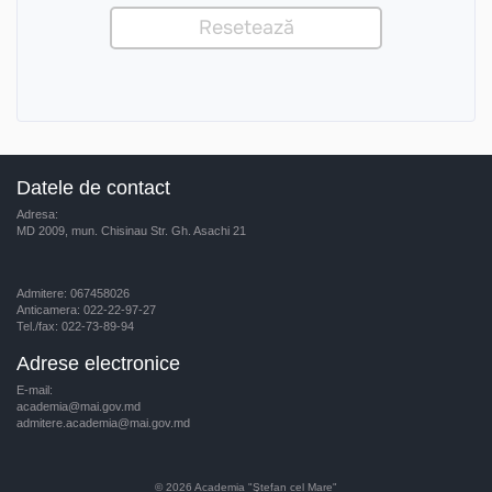
Datele de contact
Adresa:
MD 2009, mun. Chisinau Str. Gh. Asachi 21
Admitere: 067458026
Anticamera: 022-22-97-27
Tel./fax: 022-73-89-94
Adrese electronice
E-mail:
academia@mai.gov.md
admitere.academia@mai.gov.md
© 2026
Academia "Ştefan cel Mare"