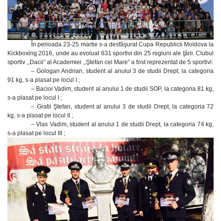
În perioada 23-25 martie s-a desfăşurat Cupa Republicii Moldova la
Kickboxing 2016, unde au evoluat 631 sportivi din 25 regiuni ale ţării. Clubul
sportiv ,,Dacii” al Academiei ,,Ştefan cel Mare” a fost reprezentat de 5 sportivi:
– Gologan Andrian, student al anului 3 de studii Drept, la categoria
91 kg, s-a plasat pe locul I ;
– Bacioi Vadim, student al anului 1 de studii SOP, la categoria 81 kg,
s-a plasat pe locul I ;
– Gratii Ştefan, student al anului 3 de studii Drept, la categoria 72
kg, s-a plasat pe locul II ;
– Vlas Vadim, student al anului 1 de studii Drept, la categoria 74 kg,
s-a plasat pe locul III ;