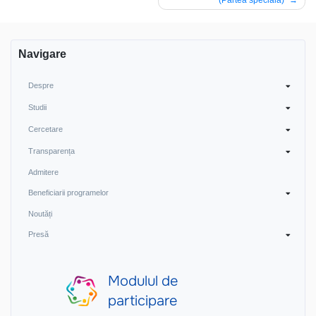
articole
Navigare
Despre
Studii
Cercetare
Transparența
Admitere
Beneficiarii programelor
Noutăți
Presă