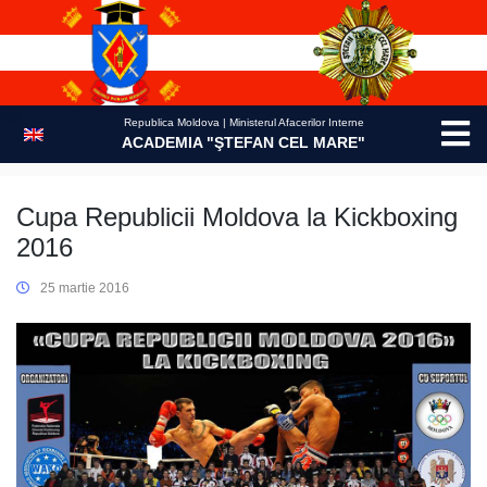
Skip
to
content
Republica Moldova | Ministerul Afacerilor Interne
ACADEMIA "ŞTEFAN CEL MARE"
Cupa Republicii Moldova la Kickboxing
2016
25 martie 2016