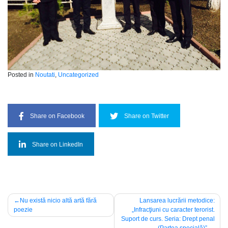
Posted in
Noutati
,
Uncategorized
Share on Facebook
Share on Twitter
Share on LinkedIn
Navigare
Nu există nicio altă artă fără
Lansarea lucrării metodice:
poezie
„Infracţiuni cu caracter terorist.
în
Suport de curs. Seria: Drept penal
(Partea specială)”