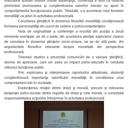
realizarea acestei misiuni nobile studenţeşti, conferinţa a avut ca obiectiv
primordial promovarea şi conştientizarea valorilor morale cu aport în
comportamentul funcţionarului public. Totodată, s-a accentuat rolul formelor
moralităţii ca pilon în activitatea profesională.
Cercetarea ştiinţifică în domeniul filosofiei moralităţii condiţionează
formarea personalităţii din punct de vedere a psihocompetenţelor.
Nota de originalitate a conferinţei a rezultat din poziţia a două
elemente esenţiale: pe de o parte, din acordarea atenţiei aspectelor clasice
de cercetare în domeniul ştiinţelor socio-umane, iar pe de altă parte, din
argumentele filosofice relevante despre moralitate din perspectiva
profesională.
Tineretul studios a prezentat comunicări de o valoare ştiinţifică,
demne de apreciere, care vor avea un impact psiho-educativ în conduita
viitorului funcţionar public.
Prin explicarea şi interpretarea raporturilor atitudinale, studenţii
conştientizează importanţa valorificării moralităţii în constituirea unui
comportament etic în societate.
Evidenţierea relaţiei dintre drept şi morală, precum şi relevarea
tangenţei psiho-sociale dintre regulile de drept şi cele morale, a consolidat
responsabilitatea acţiunilor întreprinse în activitatea profesională.