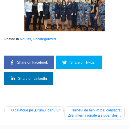
Posted in
Noutati
,
Uncategorized
Share on Facebook
Share on Twitter
Share on LinkedIn
Navigare
O călătorie pe „Drumul banului”
Turneul de mini-fotbal consacrat
Zilei internaţionale a studenţilor
în
articole