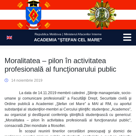
Skip
to
content
Republica Moldova | Ministerul Afacerilor Interne
ACADEMIA "ŞTEFAN CEL MARE"
Moralitatea – pilon în activitatea
profesională al funcţionarului public
14 noiembrie 2019
La data de 14.11.2019 membrii catedrei „Ştiinţe manageriale, socio-
umane şi comunicare profesională” a Facultăţii Drept, Securitate civilă şi
Ordine publică a Academiei „Ştefan cel Mare” a MAI al RM, cu aportul
substanţial al studenţilor-membri ai Cercului ştiinţific studenţesc „Academos”,
au organizat şi desfăşurat conferinţa ştiinţifică studenţească cu genericul:
„Moralitatea – pilon în activitatea profesională al funcţionarului public”,
consacrată Zilei mondiale a filosofiei.
În scopul reunirii tinerilor cercetători preocupaţi şi dornici de