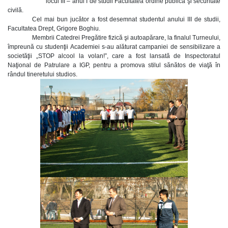
locul III – anul I de studii Facultatea ordine publică şi securitate
civilă.
Cel mai bun jucător a fost desemnat studentul anului III de studii,
Facultatea Drept, Grigore Boghiu.
Membrii Catedrei Pregătire fizică şi autoapărare, la finalul Turneului,
împreună cu studenţii Academiei s-au alăturat campaniei de sensibilizare a
societăţii „STOP alcool la volan!”, care a fost lansată de Inspectoratul
Naţional de Patrulare a IGP, pentru a promova stilul sănătos de viaţă în
rândul tineretului studios.