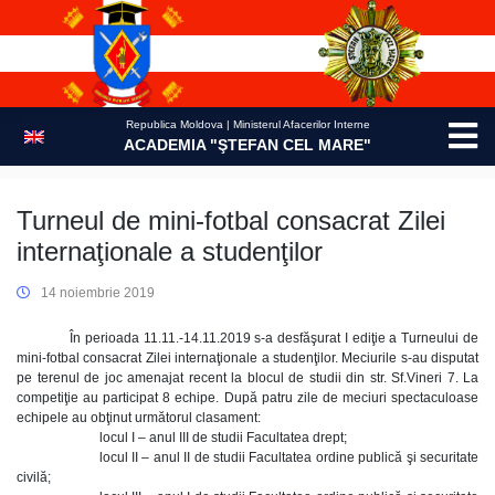
Skip
to
content
Republica Moldova | Ministerul Afacerilor Interne
ACADEMIA "ŞTEFAN CEL MARE"
Turneul de mini-fotbal consacrat Zilei
internaţionale a studenţilor
14 noiembrie 2019
În perioada 11.11.-14.11.2019 s-a desfăşurat I ediţie a Turneului de
mini-fotbal consacrat Zilei internaţionale a studenţilor. Meciurile s-au disputat
pe terenul de joc amenajat recent la blocul de studii din str. Sf.Vineri 7. La
competiţie au participat 8 echipe. După patru zile de meciuri spectaculoase
echipele au obţinut următorul clasament:
locul I – anul III de studii Facultatea drept;
locul II – anul II de studii Facultatea ordine publică şi securitate
civilă;