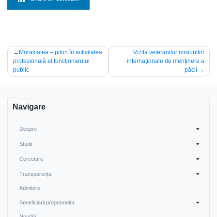
Navigare
Moralitatea – pilon în activitatea
Vizita veteranilor misiunilor
profesională al funcţionarului
internaţionale de menţinere a
în
public
păcii
articole
Navigare
Despre
Studii
Cercetare
Transparența
Admitere
Beneficiarii programelor
Noutăți