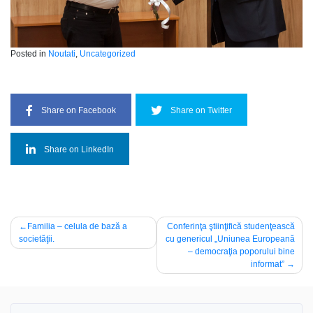
Posted in
Noutati
,
Uncategorized
Share on Facebook
Share on Twitter
Share on LinkedIn
Navigare
Familia – celula de bază a
Conferinţa ştiinţifică studenţească
societăţii.
cu genericul „Uniunea Europeană
în
– democraţia poporului bine
articole
informat”