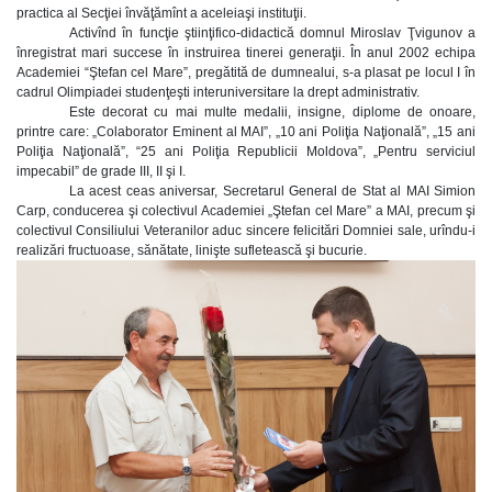
practica al Secţiei învăţămînt a aceleiaşi instituţii.
Activînd în funcţie ştiinţifico-didactică domnul Miroslav Ţvigunov a
înregistrat mari succese în instruirea tinerei generaţii. În anul 2002 echipa
Academiei “Ştefan cel Mare”, pregătită de dumnealui, s-a plasat pe locul I în
cadrul Olimpiadei studenţeşti interuniversitare la drept administrativ.
Este decorat cu mai multe medalii, insigne, diplome de onoare,
printre care: „Colaborator Eminent al MAI”, „10 ani Poliţia Naţională”, „15 ani
Poliţia Naţională”, “25 ani Poliţia Republicii Moldova”, „Pentru serviciul
impecabil” de grade III, II şi I.
La acest ceas aniversar, Secretarul General de Stat al MAI Simion
Carp, conducerea şi colectivul Academiei „Ştefan cel Mare” a MAI, precum şi
colectivul Consiliului Veteranilor aduc sincere felicitări Domniei sale, urîndu-i
realizări fructuoase, sănătate, linişte sufletească şi bucurie.