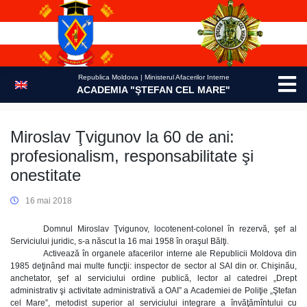
Skip
to
content
Republica Moldova | Ministerul Afacerilor Interne
ACADEMIA "ŞTEFAN CEL MARE"
Miroslav Ţvigunov la 60 de ani:
profesionalism, responsabilitate şi
onestitate
16 mai 2018
Domnul Miroslav Ţvigunov, locotenent-colonel în rezervă, şef al
Serviciului juridic, s-a născut la 16 mai 1958 în oraşul Bălţi.
Activează în organele afacerilor interne ale Republicii Moldova din
1985 deţinând mai multe funcţii: inspector de sector al SAI din or. Chişinău,
anchetator, şef al serviciului ordine publică, lector al catedrei „Drept
administrativ şi activitate administrativă a OAI” a Academiei de Poliţie „Ştefan
cel Mare”, metodist superior al serviciului integrare a învăţămîntului cu