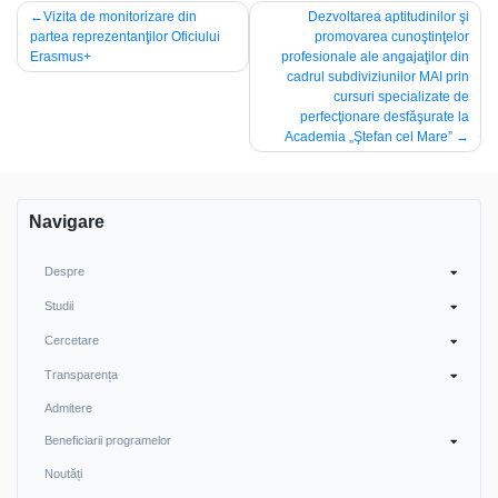
Navigare
Vizita de monitorizare din
Dezvoltarea aptitudinilor şi
partea reprezentanţilor Oficiului
promovarea cunoştinţelor
în
Erasmus+
profesionale ale angajaţilor din
articole
cadrul subdiviziunilor MAI prin
cursuri specializate de
perfecţionare desfăşurate la
Academia „Ştefan cel Mare”
Navigare
Despre
Studii
Cercetare
Transparența
Admitere
Beneficiarii programelor
Noutăți