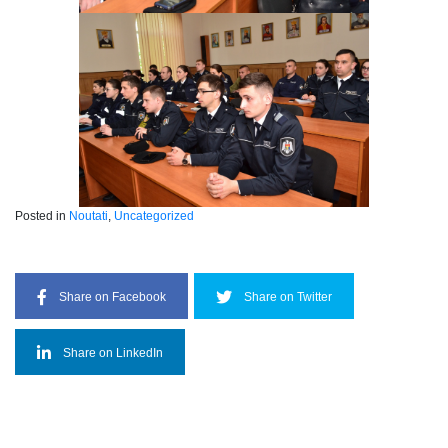
Posted in
Noutati
,
Uncategorized
Share on Facebook
Share on Twitter
Share on LinkedIn