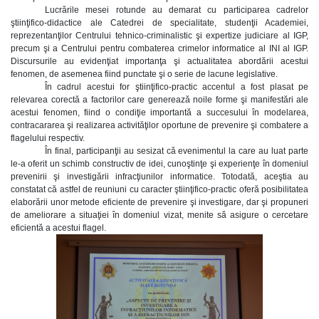
Lucrările mesei rotunde au demarat cu participarea cadrelor
ştiinţifico-didactice ale Catedrei de specialitate, studenţii Academiei,
reprezentanţilor Centrului tehnico-criminalistic şi expertize judiciare al IGP,
precum şi a Centrului pentru combaterea crimelor informatice al INI al IGP.
Discursurile au evidenţiat importanţa şi actualitatea abordării acestui
fenomen, de asemenea fiind punctate şi o serie de lacune legislative.
În cadrul acestui for ştiinţifico-practic accentul a fost plasat pe
relevarea corectă a factorilor care generează noile forme şi manifestări ale
acestui fenomen, fiind o condiţie importantă a succesului în modelarea,
contracararea şi realizarea activităţilor oportune de prevenire şi combatere a
flagelului respectiv.
În final, participanţii au sesizat că evenimentul la care au luat parte
le-a oferit un schimb constructiv de idei, cunoştinţe şi experienţe în domeniul
prevenirii şi investigării infracţiunilor informatice. Totodată, aceştia au
constatat că astfel de reuniuni cu caracter ştiinţifico-practic oferă posibilitatea
elaborării unor metode eficiente de prevenire şi investigare, dar şi propuneri
de ameliorare a situaţiei în domeniul vizat, menite să asigure o cercetare
eficientă a acestui flagel.