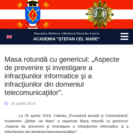
Skip
to
content
Republica Moldova | Ministerul Afacerilor Interne
ACADEMIA "ŞTEFAN CEL MARE"
Masa rotundă cu genericul: „Aspecte
de prevenire şi investigare a
infracţiunilor informatice şi a
infracţiunilor din domeniul
telecomunicaţiilor”.
25 aprilie 2019
La 25 aprilie 2019, Catedra „Procedură penală şi Criminalistică”
Academiei „Ştefan cel Mare” a organizat Masa rotundă cu genericul:
„Aspecte de prevenire şi investigare a infracţiunilor informatice şi a
infracţiunilor din domeniul telecomunicaţiilor”.