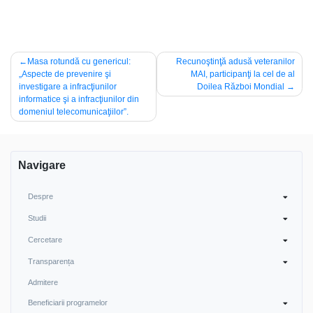
Navigare
Masa rotundă cu genericul:
Recunoştinţă adusă veteranilor
„Aspecte de prevenire şi
MAI, participanţi la cel de al
în
investigare a infracţiunilor
Doilea Război Mondial
articole
informatice şi a infracţiunilor din
domeniul telecomunicaţiilor”.
Navigare
Despre
Studii
Cercetare
Transparența
Admitere
Beneficiarii programelor