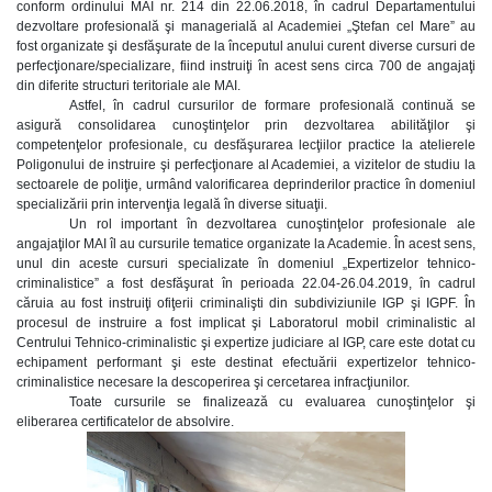
conform ordinului MAI nr. 214 din 22.06.2018, în cadrul Departamentului
dezvoltare profesională şi managerială al Academiei „Ştefan cel Mare” au
fost organizate şi desfăşurate de la începutul anului curent diverse cursuri de
perfecţionare/specializare, fiind instruiţi în acest sens circa 700 de angajaţi
din diferite structuri teritoriale ale MAI.
Astfel, în cadrul cursurilor de formare profesională continuă se
asigură consolidarea cunoştinţelor prin dezvoltarea abilităţilor şi
competenţelor profesionale, cu desfăşurarea lecţiilor practice la atelierele
Poligonului de instruire şi perfecţionare al Academiei, a vizitelor de studiu la
sectoarele de poliţie, urmând valorificarea deprinderilor practice în domeniul
specializării prin intervenţia legală în diverse situaţii.
Un rol important în dezvoltarea cunoştinţelor profesionale ale
angajaţilor MAI îl au cursurile tematice organizate la Academie. În acest sens,
unul din aceste cursuri specializate în domeniul „Expertizelor tehnico-
criminalistice” a fost desfăşurat în perioada 22.04-26.04.2019, în cadrul
căruia au fost instruiţi ofiţerii criminalişti din subdiviziunile IGP şi IGPF. În
procesul de instruire a fost implicat şi Laboratorul mobil criminalistic al
Centrului Tehnico-criminalistic şi expertize judiciare al IGP, care este dotat cu
echipament performant şi este destinat efectuării expertizelor tehnico-
criminalistice necesare la descoperirea şi cercetarea infracţiunilor.
Toate cursurile se finalizează cu evaluarea cunoştinţelor şi
eliberarea certificatelor de absolvire.