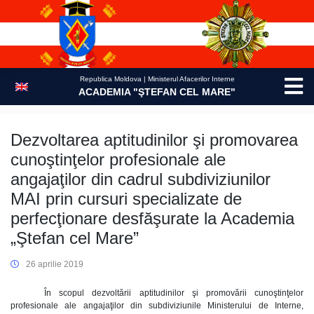
Skip
to
content
Republica Moldova | Ministerul Afacerilor Interne
ACADEMIA "ŞTEFAN CEL MARE"
Dezvoltarea aptitudinilor şi promovarea
cunoştinţelor profesionale ale
angajaţilor din cadrul subdiviziunilor
MAI prin cursuri specializate de
perfecţionare desfăşurate la Academia
„Ştefan cel Mare”
26 aprilie 2019
În scopul dezvoltării aptitudinilor şi promovării cunoştinţelor
profesionale ale angajaţilor din subdiviziunile Ministerului de Interne,