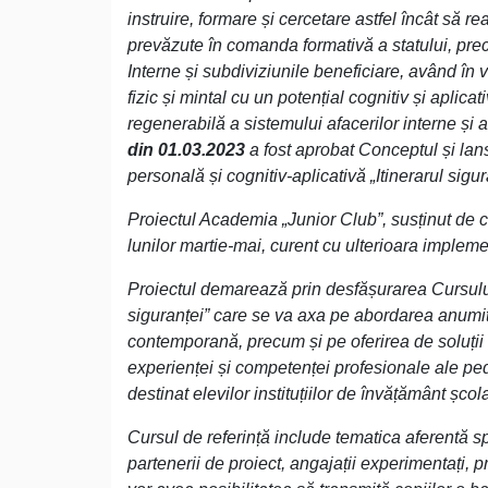
instruire, formare și cercetare astfel încât să
prevăzute în comanda formativă a statului, precu
Interne și subdiviziunile beneficiare, având î
fizic și mintal cu un potențial cognitiv și aplica
regenerabilă a sistemului afacerilor interne și a
din 01.03.2023
a fost aprobat Conceptul și lan
personală și cognitiv-aplicativă „Itinerarul sigur
Proiectul Academia „Junior Club”, susținut de c
lunilor martie-mai, curent cu ulterioara implem
Proiectul demarează prin desfășurarea Cursului 
siguranței” care se va axa pe abordarea anumito
contemporană, precum și pe oferirea de soluții s
experienței și competenței profesionale ale pedag
destinat elevilor instituțiilor de învățământ școla
Cursul de referință include tematica aferentă spec
partenerii de proiect, angajații experimentați, 