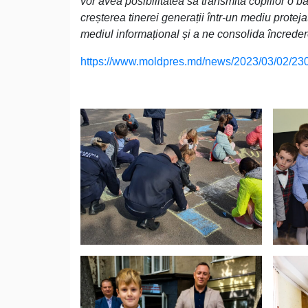
vor avea posibilitatea să transmită copiilor o b
creșterea tinerei generații într-un mediu protej
mediul informațional și a ne consolida încredere
https://www.moldpres.md/news/2023/03/02/2