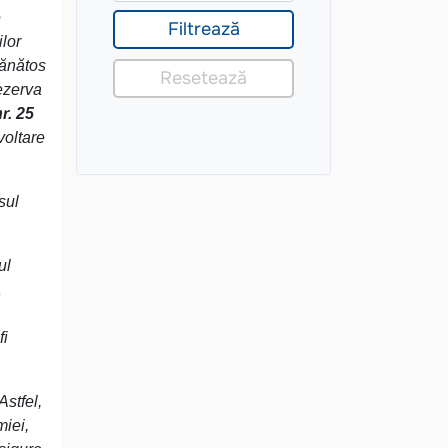
e
ilor
sănătos
rezerva
r. 25
voltare
sul
ul
a
fi
Astfel,
miei,