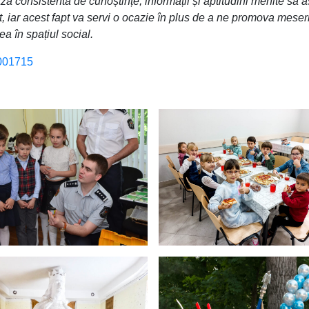
ază consistentă de cunoștințe, informații și aptitudini menite să 
at, iar acest fapt va servi o ocazie în plus de a ne promova meser
a în spațiul social.
3001715