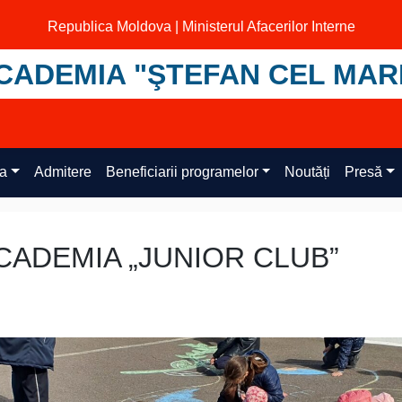
Republica Moldova | Ministerul Afacerilor Interne
CADEMIA "ŞTEFAN CEL MAR
ța
Admitere
Beneficiarii programelor
Noutăți
Presă
 ACADEMIA „JUNIOR CLUB”