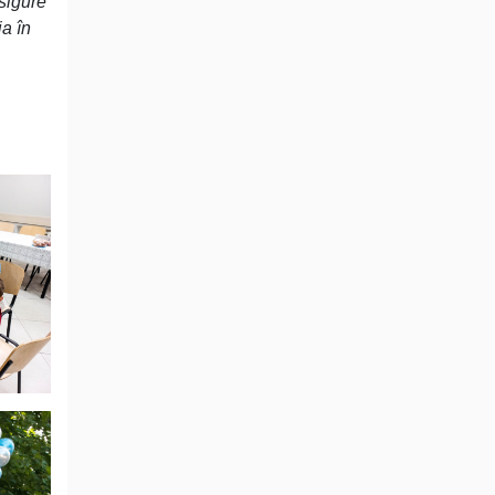
asigure
ia în