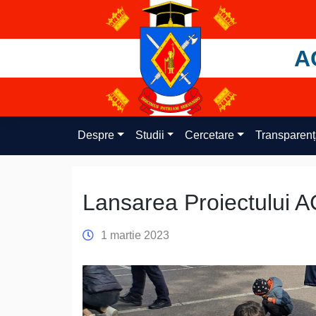
Skip
to
content
A
Despre
Studii
Cercetare
Transparen
Lansarea Proiectului
1 martie 2023