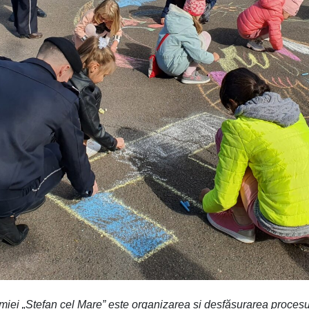
emiei „Ștefan cel Mare” este
organizarea și desfășurarea procesu