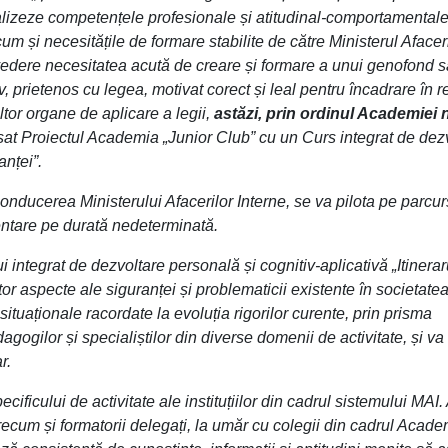
 realizeze competențele profesionale și atitudinal-comportamental
m și necesitățile de formare stabilite de către Ministerul Afacer
n vedere necesitatea acută de creare și formare a unui genofond 
tiv, prietenos cu legea, motivat corect și leal pentru încadrare în 
ltor organe de aplicare a legii,
astăzi, prin ordinul Academiei n
sat Proiectul Academia „Junior Club” cu un Curs integrat de dez
anței”.
onducerea Ministerului Afacerilor Interne, se va pilota pe parcur
entare pe durată nedeterminată.
integrat de dezvoltare personală și cognitiv-aplicativă „Itinerar
r aspecte ale siguranței și problematicii existente în societate
ituaționale racordate la evoluția rigorilor curente, prin prisma
ogilor și specialiștilor din diverse domenii de activitate, și va 
r.
ificului de activitate ale instituțiilor din cadrul sistemului MAI. 
precum și formatorii delegați, la umăr cu colegii din cadrul Acade