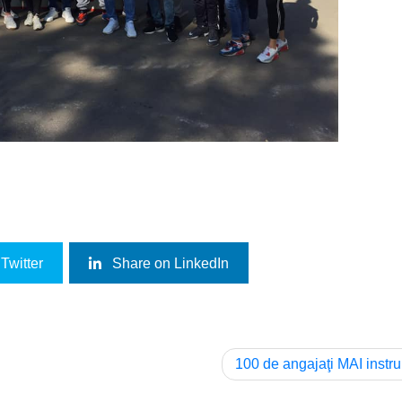
Twitter
Share on LinkedIn
100 de angajaţi MAI instrui