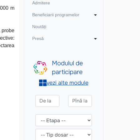
Admitere
 2000 m
Beneficiarii programelor
Noutăți
a probe
ective:
Presă
ectarea