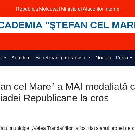
Republica Moldova | Ministerul Afacerilor Interne
CADEMIA "ŞTEFAN CEL MAR
ța
Admitere
Beneficiarii programelor
Noutăți
Presă
an cel Mare” a MAI medaliată 
siadei Republicane la cros
rcul municipal „Valea Trandafirilor” a fost dat startul probei de c