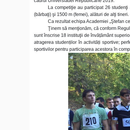
cadrul Universiadei Republicane 2019.
La competiţie au participat 26 studenţ
(bărbaţi) şi 1500 m (femei), alături de alţi tineri.
Ca rezultat echipa Academiei „Ştefan cel 
Ţinem să menţionăm, că conform Regula
sunt înscrise 18 instituţii de învățământ super
atragerea studenților în activități sportive; pe
sportivilor pentru participarea acestora în compo