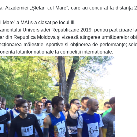
i ai Academiei „Ştefan cel Mare”, care au concurat la distanţa
Mare” a MAI s-a clasat pe locul III.
mentului Universiadei Republicane 2019, pentru participare l
ioar din Republica Moldova şi vizează atingerea următoarelor obi
rfecționarea măiestriei sportive și obținerea de performanţe; sel
nența loturilor naționale la competiții internaționale.