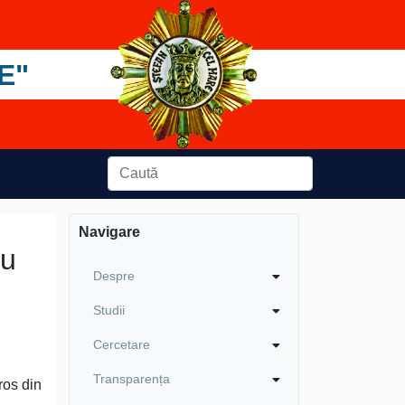
E"
Navigare
cu
Despre
Studii
Cercetare
Transparența
ros din