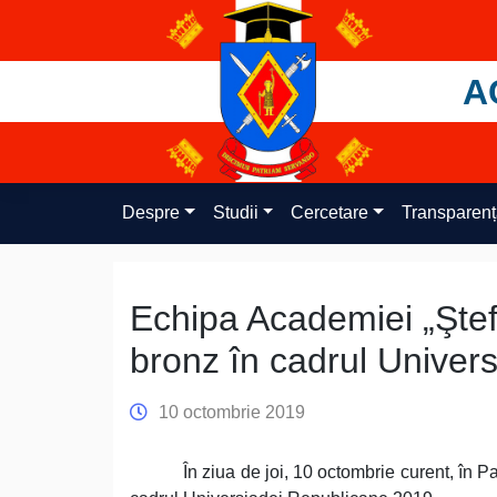
Skip
to
content
A
Despre
Studii
Cercetare
Transparen
Echipa Academiei „Ştef
bronz în cadrul Univer
10 octombrie 2019
În ziua de joi, 10 octombrie curent, în Pa