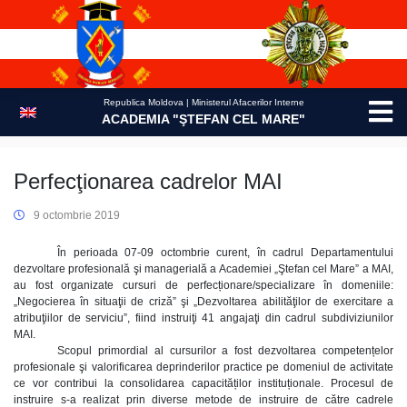
Skip
to
content
Republica Moldova | Ministerul Afacerilor Interne
ACADEMIA "ŞTEFAN CEL MARE"
Perfecţionarea cadrelor MAI
9 octombrie 2019
În perioada 07-09 octombrie curent, în cadrul Departamentului
dezvoltare profesională şi managerială a Academiei „Ştefan cel Mare” a MAI,
au fost organizate cursuri de perfecționare/specializare în domeniile:
„Negocierea în situaţii de criză” şi „Dezvoltarea abilităţilor de exercitare a
atribuţiilor de serviciu”, fiind instruiţi 41 angajaţi din cadrul subdiviziunilor
MAI.
Scopul primordial al cursurilor a fost dezvoltarea competențelor
profesionale şi valorificarea deprinderilor practice pe domeniul de activitate
ce vor contribui la consolidarea capacităților instituționale. Procesul de
instruire s-a realizat prin diverse metode de instruire de către cadrele