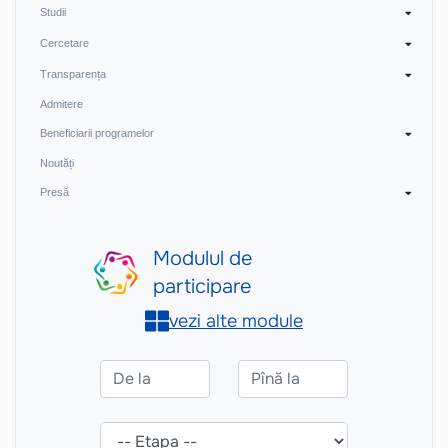
Studii
Cercetare
Transparența
Admitere
Beneficiarii programelor
Noutăți
Presă