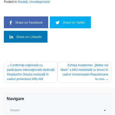
Posted in
Noutati
,
Uncategorized
Share on Facebook
Share on Twitter
Share on LinkedIn
Navigare
Conferinţa naţională cu
Echipa Academiei „Ştefan cel
participare internaţională dedicată
Mare” a MAI medaliată cu bronz în
în
Drepturilor Omului realizată în
cadrul Universiadei Republicane
articole
cadrul proiectului HRLAW
la cros
Navigare
Despre