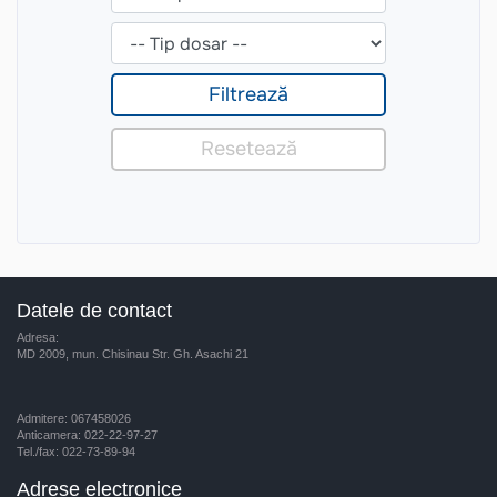
Datele de contact
Adresa:
MD 2009, mun. Chisinau Str. Gh. Asachi 21
Admitere: 067458026
Anticamera: 022-22-97-27
Tel./fax: 022-73-89-94
Adrese electronice