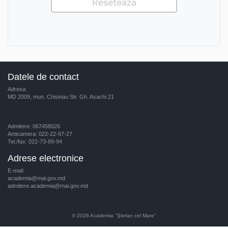
Datele de contact
Adresa:
MD 2009, mun. Chisinau Str. Gh. Asachi 21
Admitere: 067458026
Anticamera: 022-22-97-27
Tel./fax: 022-73-89-94
Adrese electronice
E-mail:
academia@mai.gov.md
admitere.academia@mai.gov.md
© 2026
Academia "Ştefan cel Mare"