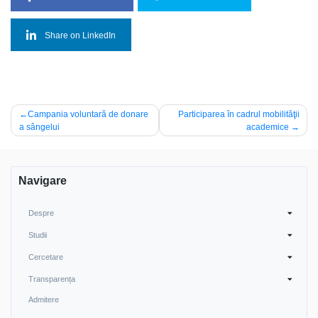
Share on LinkedIn
Navigare
Campania voluntară de donare
Participarea în cadrul mobilităţii
a sângelui
academice
în
articole
Navigare
Despre
Studii
Cercetare
Transparența
Admitere