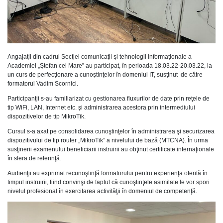
Angajaţii din cadrul Secţiei comunicaţii şi tehnologii informaţionale a
Academiei „Ştefan cel Mare” au participat, în perioada 18.03.22-20.03.22, la
un curs de perfecţionare a cunoştinţelor în domeniul IT, susţinut de către
formatorul Vadim Scornici.
Participanţii s-au familiarizat cu gestionarea fluxurilor de date prin reţele de
tip WiFi, LAN, Internet etc. şi administrarea acestora prin intermediului
dispozitivelor de tip MikroTik.
Cursul s-a axat pe consolidarea cunoştinţelor în administrarea şi securizarea
dispozitivului de tip router „MikroTik” a nivelului de bază (MTCNA). În urma
susţinerii examenului beneficiarii instruirii au obţinut certificate internaţionale
în sfera de referinţă.
Audienţii au exprimat recunoştinţă formatorului pentru experienţa oferită în
timpul instruirii, fiind convinşi de faptul că cunoştinţele asimilate le vor spori
nivelul profesional în exercitarea activităţii în domeniul de competenţă.