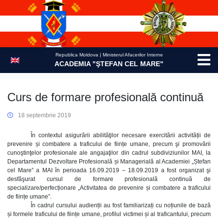
Skip
to
content
Republica Moldova | Ministerul Afacerilor Interne
ACADEMIA "ŞTEFAN CEL MARE"
Curs de formare profesională continuă
18 septembrie 2019
În contextul asigurării abilităţilor necesare exercitării activității de
prevenire și combatere a traficului de ființe umane, precum şi promovării
cunoştinţelor profesionale ale angajaţilor din cadrul subdiviziunilor MAI, la
Departamentul Dezvoltare Profesională și Managerială al Academiei „Ștefan
cel Mare” a MAI în perioada 16.09.2019 – 18.09.2019 a fost organizat şi
desfăşurat cursul de formare profesională continuă de
specializare/perfecționare „Activitatea de prevenire și combatere a traficului
de ființe umane”.
În cadrul cursului audienții au fost familiarizați cu noțiunile de bază
și formele traficului de ființe umane, profilul victimei și al traficantului, precum