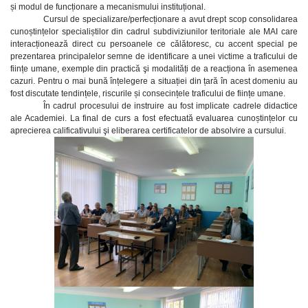
și modul de funcționare a mecanismului instituțional.
Cursul de specializare/perfecționare a avut drept scop consolidarea
cunoștințelor specialiștilor din cadrul subdiviziunilor teritoriale ale MAI care
interacționează direct cu persoanele ce călătoresc, cu accent special pe
prezentarea principalelor semne de identificare a unei victime a traficului de
ființe umane, exemple din practică şi modalități de a reacționa în asemenea
cazuri. Pentru o mai bună înțelegere a situației din țară în acest domeniu au
fost discutate tendințele, riscurile și consecințele traficului de ființe umane.
În cadrul procesului de instruire au fost implicate cadrele didactice
ale Academiei. La final de curs a fost efectuată evaluarea cunoștințelor cu
aprecierea calificativului şi eliberarea certificatelor de absolvire a cursului.