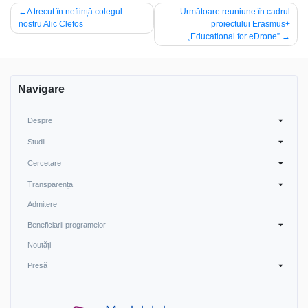
Navigare
A trecut în neființă colegul
Următoare reuniune în cadrul
nostru Alic Clefos
proiectului Erasmus+
în
„Educational for eDrone”
articole
Navigare
Despre
Studii
Cercetare
Transparența
Admitere
Beneficiarii programelor
Noutăți
Presă