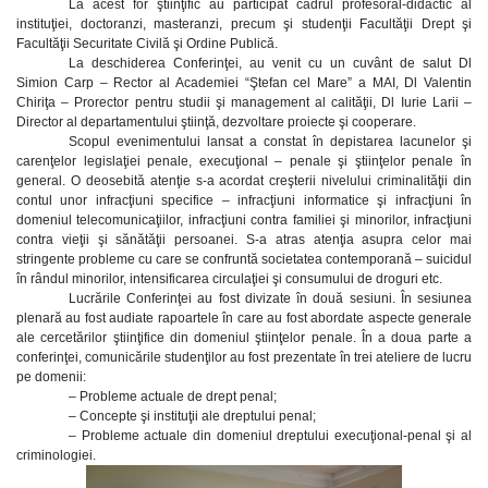
La acest for ştiinţific au participat cadrul profesoral-didactic al
instituţiei, doctoranzi, masteranzi, precum şi studenţii Facultăţii Drept şi
Facultăţii Securitate Civilă şi Ordine Publică.
La deschiderea Conferinţei, au venit cu un cuvânt de salut Dl
Simion Carp – Rector al Academiei “Ştefan cel Mare” a MAI, Dl Valentin
Chiriţa – Prorector pentru studii şi management al calităţii, Dl Iurie Larii –
Director al departamentului ştiinţă, dezvoltare proiecte şi cooperare.
Scopul evenimentului lansat a constat în depistarea lacunelor şi
carenţelor legislaţiei penale, execuţional – penale şi ştiinţelor penale în
general. O deosebită atenţie s-a acordat creşterii nivelului criminalităţii din
contul unor infracţiuni specifice – infracţiuni informatice şi infracţiuni în
domeniul telecomunicaţiilor, infracţiuni contra familiei şi minorilor, infracţiuni
contra vieţii şi sănătăţii persoanei. S-a atras atenţia asupra celor mai
stringente probleme cu care se confruntă societatea contemporană – suicidul
în rândul minorilor, intensificarea circulaţiei şi consumului de droguri etc.
Lucrările Conferinţei au fost divizate în două sesiuni. În sesiunea
plenară au fost audiate rapoartele în care au fost abordate aspecte generale
ale cercetărilor ştiinţifice din domeniul ştiinţelor penale. În a doua parte a
conferinţei, comunicările studenţilor au fost prezentate în trei ateliere de lucru
pe domenii:
– Probleme actuale de drept penal;
– Concepte şi instituţii ale dreptului penal;
– Probleme actuale din domeniul dreptului execuţional-penal şi al
criminologiei.