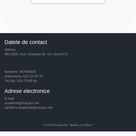
Datele de contact
Adresa:
MD 2009, mun. Chisinau Str. Gh. Asachi 21
Admitere: 067458026
Anticamera: 022-22-97-27
Tel./fax: 022-73-89-94
Adrese electronice
E-mail:
academia@mai.gov.md
admitere.academia@mai.gov.md
© 2026
Academia "Ştefan cel Mare"