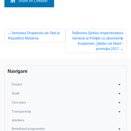
Share on LinkedIn
Navigare
Serbarea Drapelului de Stat al
Întâlnirea Şefului Inspectoratului
Republicii Moldova
General al Poliţiei cu absolvenţii
în
Academiei „Ştefan cel Mare”,
articole
promoţia 2017
Navigare
Despre
Studii
Cercetare
Transparența
Admitere
Beneficiarii programelor