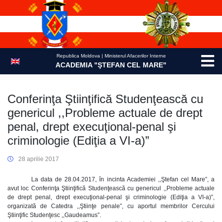
Skip
to
content
Republica Moldova | Ministerul Afacerilor Interne
ACADEMIA "ŞTEFAN CEL MARE"
Conferinţa Ştiinţifică Studenţească cu
genericul ,,Probleme actuale de drept
penal, drept execuţional-penal şi
criminologie (Ediţia a VI-a)”
28 aprilie 2017
La data de 28.04.2017, în incinta Academiei ,,Ştefan cel Mare”, a
avut loc Conferinţa Ştiinţifică Studenţească cu genericul ,,Probleme actuale
de drept penal, drept execuţional-penal şi criminologie (Ediţia a VI-a)”,
organizată de Catedra ,,Ştiinţe penale”, cu aportul membrilor Cercului
Ştiinţific Studenţesc ,,Gaudeamus”.