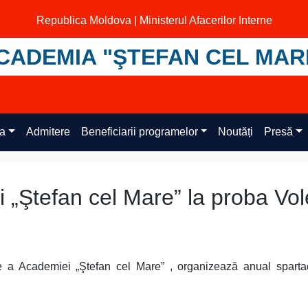
Republica Moldova | Ministerul Afacerilor Interne
CADEMIA "ŞTEFAN CEL MAR
ța
Admitere
Beneficiarii programelor
Noutăți
Presă
„Ştefan cel Mare” la proba Vol
re a Academiei „Ştefan cel Mare” , organizează anual spart