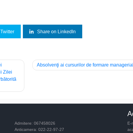
Twitter
Share on LinkedIn
i
Absolvenţi ai cursurilor de formare manageria
 Zilei
rbătorită
A
Admitere: 067458026
E-m
Anticamera: 022-22-97-27
ac