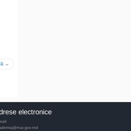
lă
drese electronice
ail:
ademia@mai.gov.md