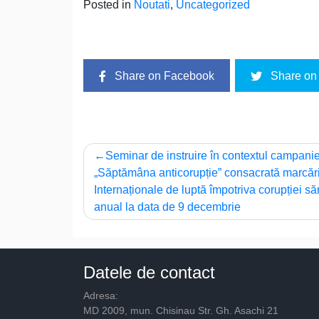
Posted in
Noutati
,
Uncategorized
Share on Facebook
Share on 
Navigare
Seminar de instruire în contextul campanie
„Săptămâna anticorupție” consacrată marcării
în
Internaționale de luptă împotriva corupției să
articole
anual la data de 9 decembrie
Datele de contact
Adresa:
MD 2009, mun. Chisinau Str. Gh. Asachi 21