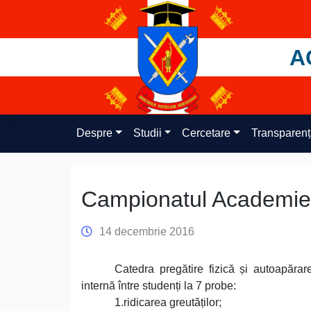
Skip
to
content
A
Despre
Studii
Cercetare
Transparen
Campionatul Academiei 
14 decembrie 2016
Catedra pregătire fizică și autoapăra
internă între studenți la 7 probe:
1.ridicarea greutăților;