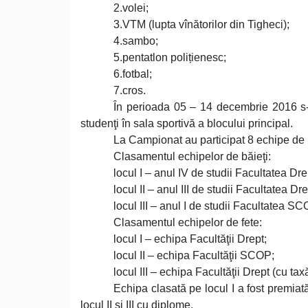
2.volei;
3.VTM (lupta vînătorilor din Tigheci);
4.sambo;
5.pentatlon polițienesc;
6.fotbal;
7.cros.
În perioada 05 – 14 decembrie 2016 s-
studenţi în sala sportivă a blocului principal.
La Campionat au participat 8 echipe de b
Clasamentul echipelor de băieţi:
locul I – anul IV de studii Facultatea Dre
locul II – anul III de studii Facultatea Dre
locul III – anul I de studii Facultatea SC
Clasamentul echipelor de fete:
locul I – echipa Facultăţii Drept;
locul II – echipa Facultăţii SCOP;
locul III – echipa Facultăţii Drept (cu tax
Echipa clasată pe locul I a fost premiat
locul II şi III cu diplome.