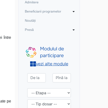
Admitere
Beneficiarii programelor
Noutăți
Presă
i între
sate pe