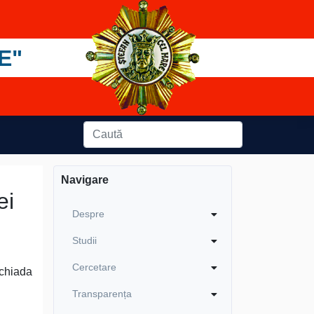
E"
Navigare
ei
Despre
Studii
Cercetare
achiada
Transparența