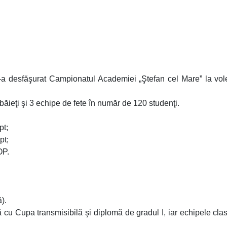
a desfăşurat Campionatul Academiei „Ştefan cel Mare” la vole
ăieţi şi 3 echipe de fete în număr de 120 studenţi.
pt;
pt;
OP.
ă).
ă cu Cupa transmisibilă şi diplomă de gradul I, iar echipele cla