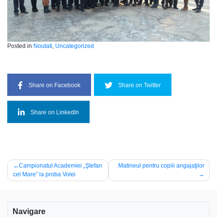
Posted in
Noutati
,
Uncategorized
Share on Facebook
Share on Twitter
Share on LinkedIn
Navigare
Campionatul Academiei „Ştefan
Matineul pentru copiii angajaţilor
cel Mare” la proba Volei
în
articole
Navigare