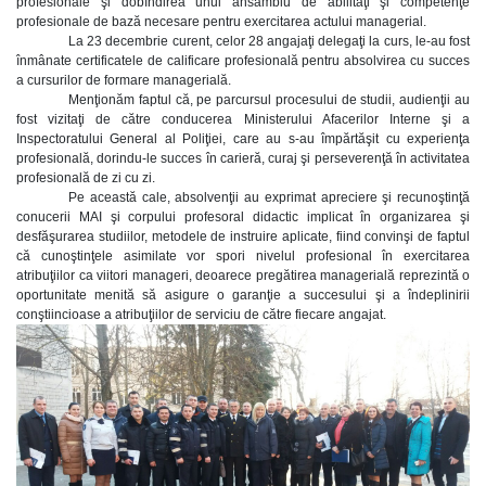
profesionale şi dobîndirea unui ansamblu de abilităţi şi competenţe
profesionale de bază necesare pentru exercitarea actului managerial.
La 23 decembrie curent, celor 28 angajaţi delegaţi la curs, le-au fost
înmânate certificatele de calificare profesională pentru absolvirea cu succes
a cursurilor de formare managerială.
Menţionăm faptul că, pe parcursul procesului de studii, audienţii au
fost vizitaţi de către conducerea Ministerului Afacerilor Interne şi a
Inspectoratului General al Poliţiei, care au s-au împărtăşit cu experienţa
profesională, dorindu-le succes în carieră, curaj şi perseverenţă în activitatea
profesională de zi cu zi.
Pe această cale, absolvenţii au exprimat apreciere şi recunoştinţă
conucerii MAI şi corpului profesoral didactic implicat în organizarea şi
desfăşurarea studiilor, metodele de instruire aplicate, fiind convinşi de faptul
că cunoştinţele asimilate vor spori nivelul profesional în exercitarea
atribuţiilor ca viitori manageri, deoarece pregătirea managerială reprezintă o
oportunitate menită să asigure o garanţie a succesului şi a îndeplinirii
conştiincioase a atribuţiilor de serviciu de către fiecare angajat.