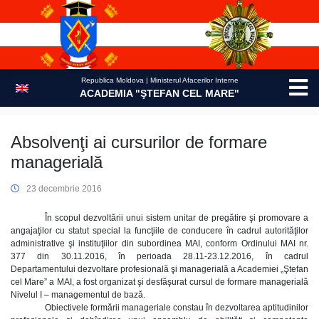
Skip
to
content
Republica Moldova | Ministerul Afacerilor Interne
ACADEMIA "ŞTEFAN CEL MARE"
Absolvenţi ai cursurilor de formare
managerială
23 decembrie 2016
În scopul dezvoltării unui sistem unitar de pregătire şi promovare a
angajaţilor cu statut special la funcţiile de conducere în cadrul autorităţilor
administrative şi instituţiilor din subordinea MAI, conform Ordinului MAI nr.
377 din 30.11.2016, în perioada 28.11-23.12.2016, în cadrul
Departamentului dezvoltare profesională şi managerială a Academiei „Ştefan
cel Mare” a MAI, a fost organizat şi desfăşurat cursul de formare managerială
Nivelul I – managementul de bază.
Obiectivele formării manageriale constau în dezvoltarea aptitudinilor