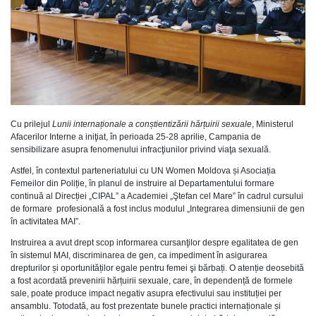
Cu prilejul
Lunii internaționale a conștientizării hărțuirii sexuale
, Ministerul
Afacerilor Interne a iniţiat, în perioada 25-28 aprilie, Campania de
sensibilizare asupra fenomenului infracţiunilor privind viaţa sexuală.
Astfel, în contextul parteneriatului cu UN Women Moldova și Asociația
Femeilor din Poliție, în planul de instruire al Departamentului formare
continuă al Direcției „CIPAL” a Academiei „Ştefan cel Mare” în cadrul cursului
de formare profesională a fost inclus modulul „Integrarea dimensiunii de gen
în activitatea MAI”.
Instruirea a avut drept scop informarea cursanţilor despre egalitatea de gen
în sistemul MAI, discriminarea de gen, ca impediment în asigurarea
drepturilor și oportunităților egale pentru femei şi bărbați. O atenție deosebită
a fost acordată prevenirii hărțuirii sexuale, care, în dependență de formele
sale, poate produce impact negativ asupra efectivului sau instituției per
ansamblu. Totodată, au fost prezentate bunele practici internaționale și