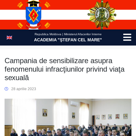
Skip
to
content
Republica Moldova | Ministerul Afacerilor Interne
ACADEMIA "ŞTEFAN CEL MARE"
Campania de sensibilizare asupra
fenomenului infracţiunilor privind viaţa
sехuală
28 aprilie 2023