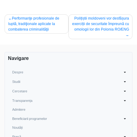
Navigare
Performanţe profesionale de
Polițiștii moldoveni vor desfășura
luptă, tradiţionale aplicate la
exerciții de securitate împreună cu
în
combaterea criminalităţii
omologii lor din Polonia RO/ENG
articole
Navigare
Despre
Studii
Cercetare
Transparența
Admitere
Beneficiarii programelor
Noutăți
Presă