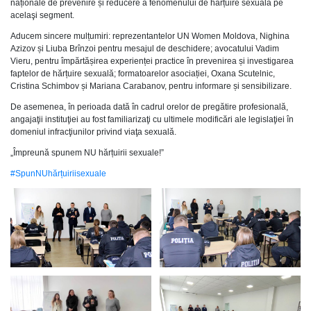
naționale de prevenire și reducere a fenomenului de hărțuire sexuală pe
acelaşi segment.
Aducem sincere mulțumiri: reprezentantelor UN Women Moldova, Nighina
Azizov și Liuba Brînzoi pentru mesajul de deschidere; avocatului Vadim
Vieru, pentru împărtășirea experienței practice în prevenirea și investigarea
faptelor de hărțuire sexuală; formatoarelor asociației, Oxana Scutelnic,
Cristina Schimbov și Mariana Carabanov, pentru informare și sensibilizare.
De asemenea, în perioada dată în cadrul orelor de pregătire profesională,
angajaţii instituţiei au fost familiarizaţi cu ultimele modificări ale legislaţiei în
domeniul infracţiunilor privind viaţa sexuală.
„Împreună spunem NU hărțuirii sexuale!”
#SpunNUhărțuiriisexuale