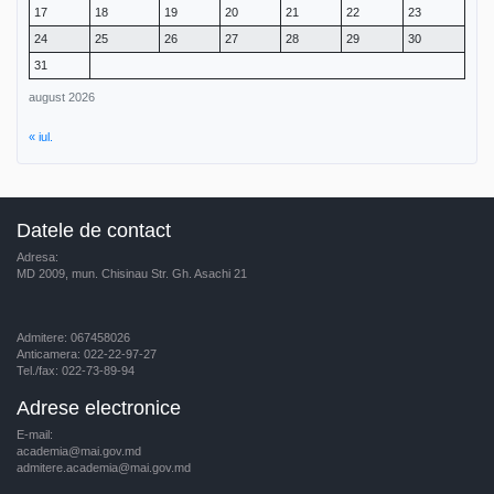
17
18
19
20
21
22
23
24
25
26
27
28
29
30
31
august 2026
« iul.
Datele de contact
Adresa:
MD 2009, mun. Chisinau Str. Gh. Asachi 21
Admitere: 067458026
Anticamera: 022-22-97-27
Tel./fax: 022-73-89-94
Adrese electronice
E-mail:
academia@mai.gov.md
admitere.academia@mai.gov.md