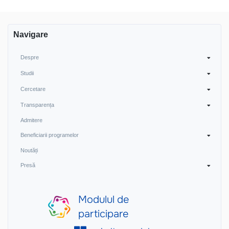
Navigare
în
articole
Navigare
Despre
Studii
Cercetare
Transparența
Admitere
Beneficiarii programelor
Noutăți
Presă