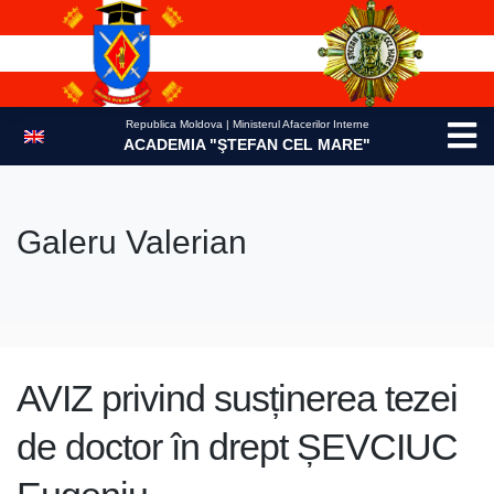
Skip
to
content
Republica Moldova | Ministerul Afacerilor Interne
ACADEMIA "ŞTEFAN CEL MARE"
Galeru Valerian
AVIZ privind susținerea tezei
de doctor în drept ȘEVCIUC