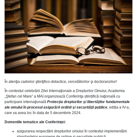
În atenţia cadrelor ştiinţifico-didactice, cercetătorilor şi doctoranzilor!
În contextul celebrării Zilei Internaţionale a Drepturilor Omului, Academia
„Ştefan cel Mare” a MAI organizează Conferinţa științifică naţională cu
participare internaţională
Protecţia drepturilor şi libertăţilor fundamentale
ale omului în procesul asigurării ordinii şi securităţii publice
, ediția a IV-a,
care va avea loc în data de 5 decembrie 2024.
Domeniile tematice ale Conferinţei:
asigurarea respectării drepturilor omului în contextul implementării
standardelor europene de ordine şi securitate publică;