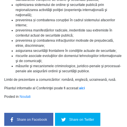
optimizarea sistemului de ordine şi securitate publică prin
regionalizarea activităţii poliţiei (experienţa internaţională şi
naţională);
prevenirea și combaterea corupției în cadrul sistemului afacerilor
interne;
prevenirea manifestărilor radicale, iredentiste sau extremiste în
contextul actual de securitate publică;
prevenirea şi combaterea infracţiunilor motivate de prejudecată,
etnie, discriminare;
asigurarea securităţii frontaliere în condiţiile actuale de securitate;
riscurile asociate evoluţiilor din domeniul tehnologiilor informaţionale
şi de comunicaţii;
măsurile şi mecanismele criminologice, juridico-penale şi procesual-
penale ale asigurării ordinii şi securităţii publice.
Limbi de prezentare a comunicărilor: română, engleză, ucraineană, rusă.
Pliantul informativ al Conferinţei poate fi accesat
aici
Posted in
Noutati
Share on Facebook
Share on Twitter