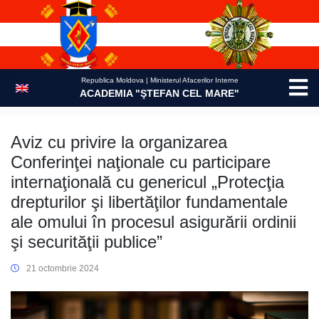
Skip
to
content
Republica Moldova | Ministerul Afacerilor Interne
ACADEMIA "ŞTEFAN CEL MARE"
Aviz cu privire la organizarea
Conferinţei naţionale cu participare
internaţională cu genericul „Protecţia
drepturilor şi libertăţilor fundamentale
ale omului în procesul asigurării ordinii
şi securităţii publice”
21 octombrie 2024