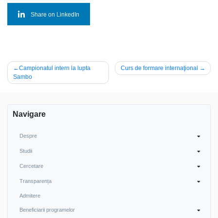
Share on LinkedIn
Navigare
Campionatul intern la lupta
Curs de formare internaţional
Sambo
în
articole
Navigare
Despre
Studii
Cercetare
Transparența
Admitere
Beneficiarii programelor