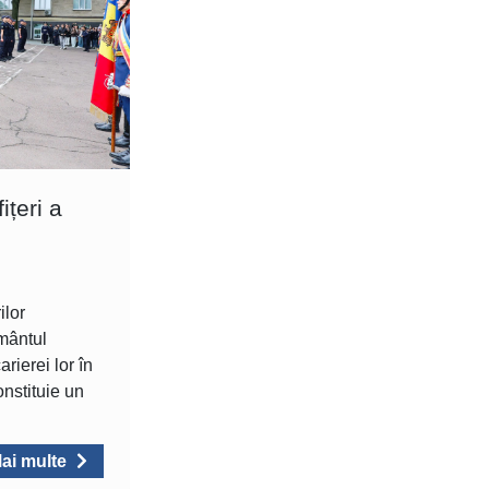
ițeri a
ilor
ământul
rierei lor în
nstituie un
ai multe