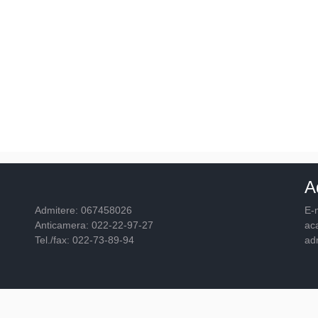
A
Admitere: 067458026
E-m
Anticamera: 022-22-97-27
ac
Tel./fax: 022-73-89-94
ad
© 2026
Academia "Ştefan cel Mare"