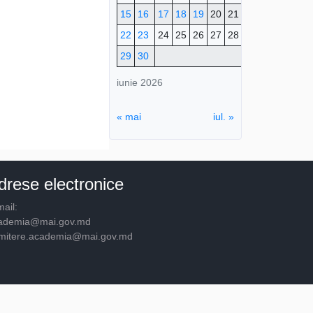
15
16
17
18
19
20
21
22
23
24
25
26
27
28
29
30
iunie 2026
« mai
iul. »
drese electronice
ail:
ademia@mai.gov.md
mitere.academia@mai.gov.md