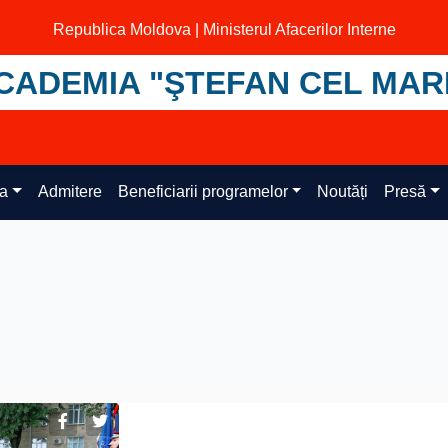
Republica Moldova | Ministerul Afacerilor Interne
CADEMIA "ŞTEFAN CEL MAR
ța
Admitere
Beneficiarii programelor
Noutăți
Presă