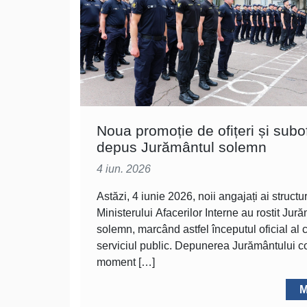
Noua promoție de ofițeri și subof
depus Jurământul solemn
4 iun. 2026
Astăzi, 4 iunie 2026, noii angajați ai structur
Ministerului Afacerilor Interne au rostit Jur
solemn, marcând astfel începutul oficial al ca
serviciul public. Depunerea Jurământului co
moment […]
M