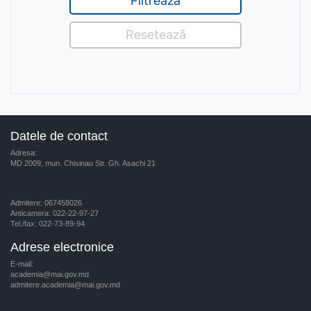
Datele de contact
Adresa:
MD 2009, mun. Chisinau Str. Gh. Asachi 21
Admitere: 067458026
Anticamera: 022-22-97-27
Tel./fax: 022-73-89-94
Adrese electronice
E-mail:
academia@mai.gov.md
admitere.academia@mai.gov.md