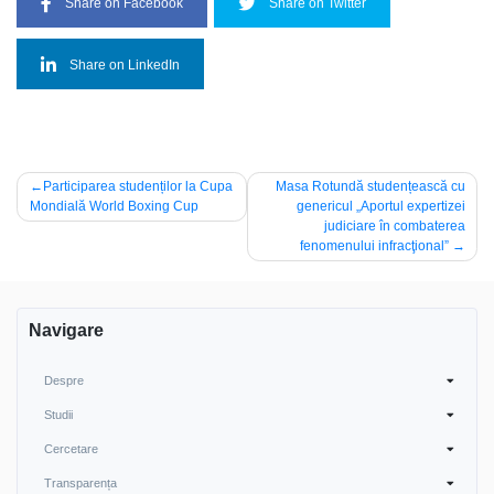
Share on Facebook
Share on Twitter
Share on LinkedIn
Navigare
Participarea studenților la Cupa
Masa Rotundă studențească cu
Mondială World Boxing Cup
genericul „Aportul expertizei
în
judiciare în combaterea
articole
fenomenului infracţional”
Navigare
Despre
Studii
Cercetare
Transparența