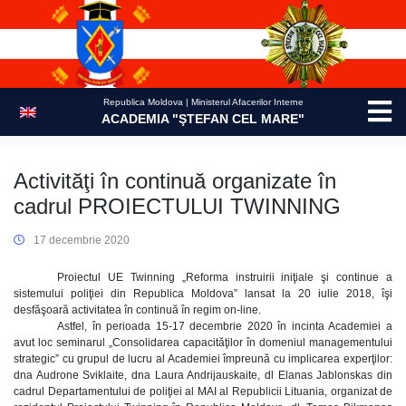
Skip
to
content
Republica Moldova | Ministerul Afacerilor Interne
ACADEMIA "ŞTEFAN CEL MARE"
Activităţi în continuă organizate în
cadrul PROIECTULUI TWINNING
17 decembrie 2020
Proiectul UE Twinning „Reforma instruirii iniţiale şi continue a
sistemului poliţiei din Republica Moldova” lansat la 20 iulie 2018, îşi
desfăşoară activitatea în continuă în regim on-line.
Astfel, în perioada 15-17 decembrie 2020 în incinta Academiei a
avut loc seminarul „Consolidarea capacităţilor în domeniul managementului
strategic” cu grupul de lucru al Academiei împreună cu implicarea experţilor:
dna Audrone Sviklaite, dna Laura Andrijauskaite, dl Elanas Jablonskas din
cadrul Departamentului de poliţiei al MAI al Republicii Lituania, organizat de