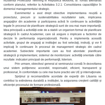
rezidentul Proiectului Twinning în Republica Moldova, dl. Tomas Bikmanas
conform planului, referitor la Activitatea 3.2.1: Consolidarea capacităţilor în
domeniul managementului strategic.
Evenimentul a avut drept obiective implementarea reușită a
proiectului, precum și sustenabilitatea rezultatelor sale, implicarea
angajaţilor din academie și participarea activă în continuare la activitățile
legate în procesul de planificare strategică sunt de cea mai mare importanță.
Idea principală a activității este de a stabili un organism formal de planificare
strategică în cadrul Academiei, care să asigure o implicare a factorilor de
decizie în performanța organizațională. Pentru a implementa această
activitate, grupul de angajaţi ai instituţiei au fost selectaţi, instruiţi, şi vor fi
implicaţi în continuare în procesul de management strategic din cadrul
academiei. Subiectele importante care au fost abordate: planificare
strategică şi implementare; sistemul de monitorizare: activităţi orientate către
rezultate: indicatori principali de performanţă; liderism.
Prin urmare, obiectivul general al seminarului constă în dezvoltarea
unui sistem poliţienesc accesibil, responsabil, eficient, transparent şi
profesional, în conformitate cu cele mai bune practici ale UE şi internaţionale.
Sprijinul și recomandările acordate de experții din Lituania va
contribui la extinderea durabilă a instituției, la asigurarea creșterii calității și
eficienței procesului de formare profesională.