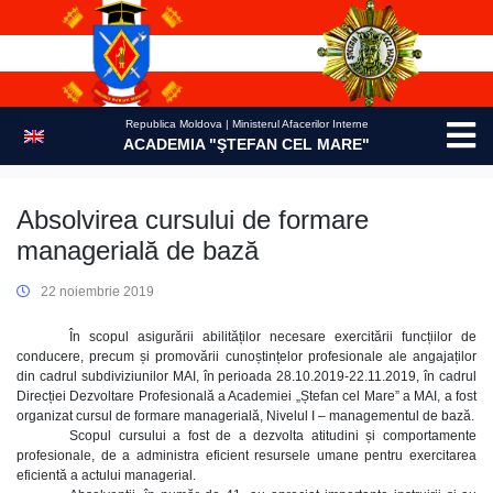
Skip
to
content
Republica Moldova | Ministerul Afacerilor Interne
ACADEMIA "ŞTEFAN CEL MARE"
Absolvirea cursului de formare
managerială de bază
22 noiembrie 2019
În scopul asigurării abilităților necesare exercitării funcțiilor de
conducere, precum și promovării cunoștințelor profesionale ale angajaților
din cadrul subdiviziunilor MAI, în perioada 28.10.2019-22.11.2019, în cadrul
Direcției Dezvoltare Profesională a Academiei „Ștefan cel Mare” a MAI, a fost
organizat cursul de formare managerială, Nivelul I – managementul de bază.
Scopul cursului a fost de a dezvolta atitudini și comportamente
profesionale, de a administra eficient resursele umane pentru exercitarea
eficientă a actului managerial.