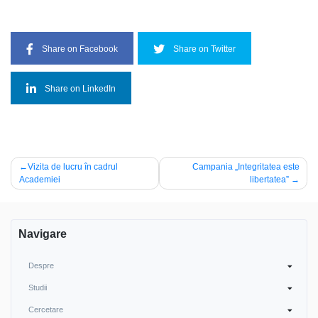
Share on Facebook
Share on Twitter
Share on LinkedIn
Navigare
Vizita de lucru în cadrul
Campania „Integritatea este
Academiei
libertatea”
în
articole
Navigare
Despre
Studii
Cercetare