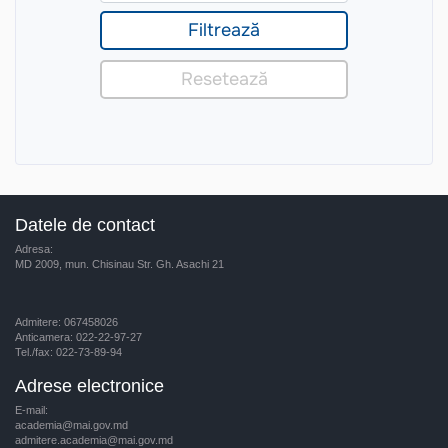
Datele de contact
Adresa:
MD 2009, mun. Chisinau Str. Gh. Asachi 21
Admitere: 067458026
Anticamera: 022-22-97-27
Tel./fax: 022-73-89-94
Adrese electronice
E-mail:
academia@mai.gov.md
admitere.academia@mai.gov.md