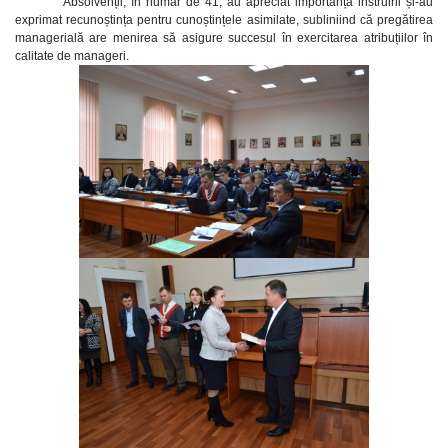
Absolvenții, în număr de 41, au apreciat importanța instruirii și-au
exprimat recunoștința pentru cunoștințele asimilate, subliniind că pregătirea
managerială are menirea să asigure succesul în exercitarea atribuțiilor în
calitate de manageri.