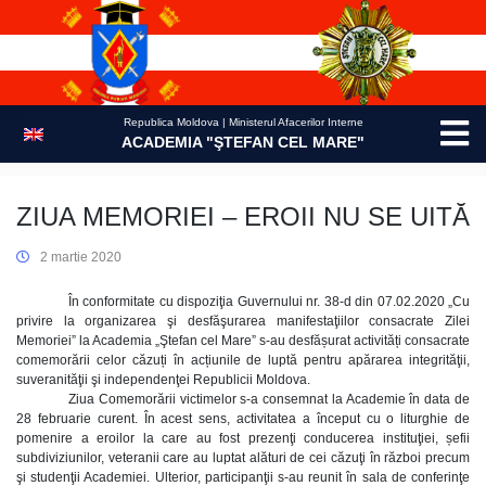
Skip
to
content
Republica Moldova | Ministerul Afacerilor Interne
ACADEMIA "ŞTEFAN CEL MARE"
ZIUA MEMORIEI – EROII NU SE UITĂ
2 martie 2020
În conformitate cu dispoziţia Guvernului nr. 38-d din 07.02.2020 „Cu
privire la organizarea şi desfăşurarea manifestaţiilor consacrate Zilei
Memoriei” la Academia „Ştefan cel Mare” s-au desfășurat activități consacrate
comemorării celor căzuți în acțiunile de luptă pentru apărarea integrităţii,
suveranităţii şi independenţei Republicii Moldova.
Ziua Comemorării victimelor s-a consemnat la Academie în data de
28 februarie curent. În acest sens, activitatea a început cu o liturghie de
pomenire a eroilor la care au fost prezenţi conducerea instituţiei, șefii
subdiviziunilor, veteranii care au luptat alături de cei căzuţi în război precum
şi studenţii Academiei. Ulterior, participanţii s-au reunit în sala de conferinţe