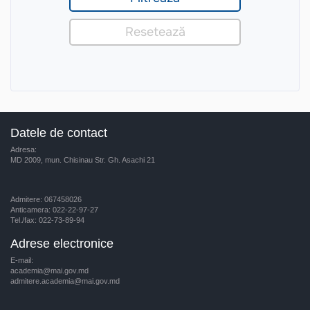
Datele de contact
Adresa:
MD 2009, mun. Chisinau Str. Gh. Asachi 21
Admitere: 067458026
Anticamera: 022-22-97-27
Tel./fax: 022-73-89-94
Adrese electronice
E-mail:
academia@mai.gov.md
admitere.academia@mai.gov.md