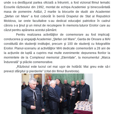
unde s-a desfăşurat partea oficială a întrunirii, a fost vizionat filmul tematic
Ecourile războiului din 1992, montat de echipa Academiei şi binecuvântată
masa de pomenire. Astăzi, 2 martie la blocurile de studii ale Academiei
„Ştefan cel Mare” a fost coborât în bernă Drapelul de Stat al Republicii
Moldova, iar orele facultative s-au dedicat educaţiei patriotice în cadrul
cărora s-a ţinut şi un minut de reculegere în memoria tuturor Eroilor care au
căzut pentru apărarea acestui pământ.
Pentru realizarea activităţilor de comemorare au fost implicaţi:
conducerea şi angajaţii Academiei „Ştefan cel Mare”, Garda de Onoare a MAI
constituită din studenţii instituţiei, precum şi 100 de studenţi cu fotografiile
Eroilor. Planul-scenariu al activităţilor MAI dedicate comemorării a 28 ani de
la acțiunile de luptă a cuprins mai multe evenimente: depunerea florilor la
mormintele de la Complexul memorial „Eternitate”, la monumentul „Maica
îndurerată” şi plăcile comemorative.
„Războiul este lucrul cel mai uşor de hotărât. Mai greu este să-i
prevezi sfârşitul şi pierderile” (citat din filmul Burebista).