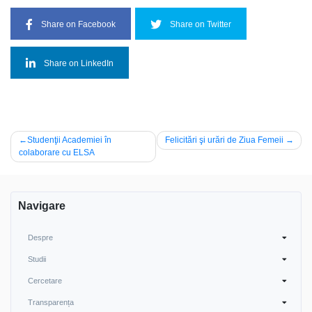
Share on Facebook
Share on Twitter
Share on LinkedIn
Navigare
Studenţii Academiei în
Felicitări şi urări de Ziua Femeii
colaborare cu ELSA
în
articole
Navigare
Despre
Studii
Cercetare
Transparența